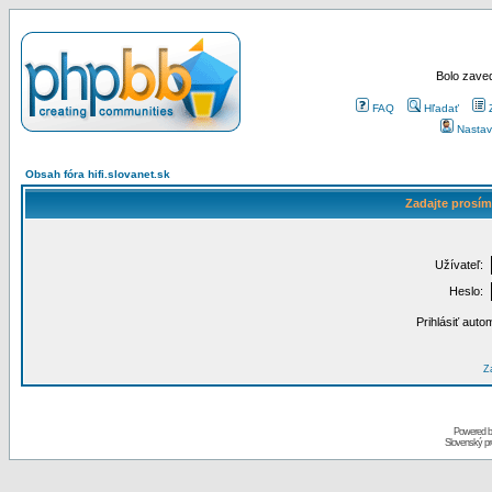
Bolo zaved
FAQ
Hľadať
Nastav
Obsah fóra hifi.slovanet.sk
Zadajte prosím
Užívateľ:
Heslo:
Prihlásiť auto
Za
Powered 
Slovenský p