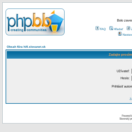
Bolo zaved
FAQ
Hľadať
Nastav
Obsah fóra hifi.slovanet.sk
Zadajte prosím
Užívateľ:
Heslo:
Prihlásiť auto
Za
Powered 
Slovenský p