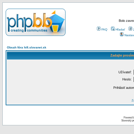
Bolo zaved
FAQ
Hľadať
Nastav
Obsah fóra hifi.slovanet.sk
Zadajte prosím
Užívateľ:
Heslo:
Prihlásiť auto
Za
Powered 
Slovenský p