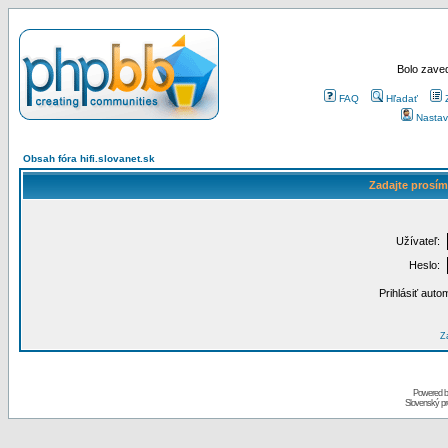
Bolo zaved
FAQ
Hľadať
Nastav
Obsah fóra hifi.slovanet.sk
Zadajte prosím
Užívateľ:
Heslo:
Prihlásiť auto
Za
Powered 
Slovenský p