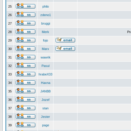
25
philo
26
zdeno1
27
bruggi
28
Merk
Pr
29
fojo
30
Marx
31
wawrik
32
Pasul
33
hrabeX33
34
Haxna
35
JANBB
36
Jozef
37
stan
38
Jester
39
page