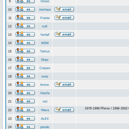
9
Ghost
10
merhaut
11
Franta
12
suK
13
humpf
14
MSW
15
Tarkus
16
Skipy
17
Coques
18
seas
19
ferenc
20
Hasňa
21
vivi
1978-1996 Přerov / 1996-2002 
22
Hlava
23
ALEX
24
pistole