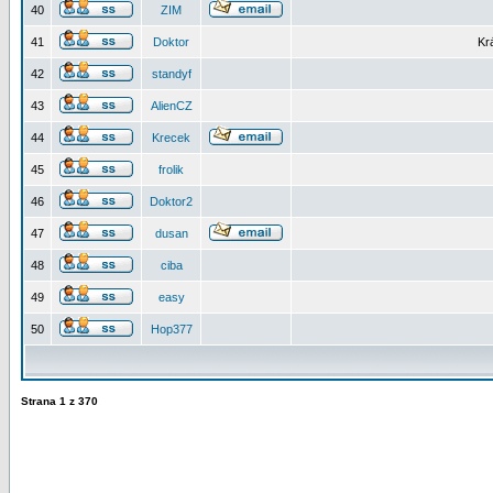
40
ZIM
41
Doktor
Kr
42
standyf
43
AlienCZ
44
Krecek
45
frolik
46
Doktor2
47
dusan
48
ciba
49
easy
50
Hop377
Strana
1
z
370