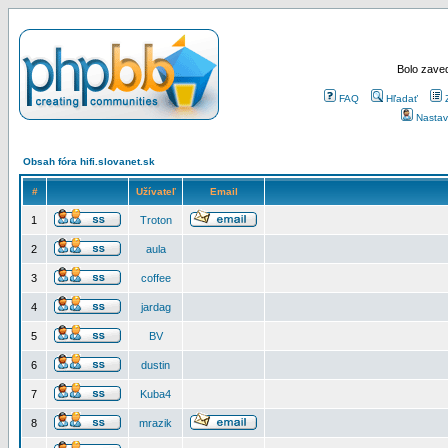
Bolo zaved
FAQ
Hľadať
Nastav
Obsah fóra hifi.slovanet.sk
#
Užívateľ
Email
1
Troton
2
aula
3
coffee
4
jardag
5
BV
6
dustin
7
Kuba4
8
mrazik