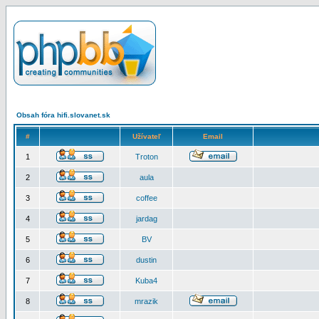
Obsah fóra hifi.slovanet.sk
#
Užívateľ
Email
1
Troton
2
aula
3
coffee
4
jardag
5
BV
6
dustin
7
Kuba4
8
mrazik