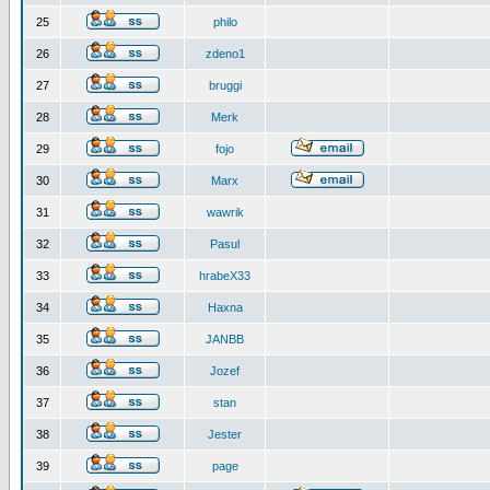
25
philo
26
zdeno1
27
bruggi
28
Merk
29
fojo
30
Marx
31
wawrik
32
Pasul
33
hrabeX33
34
Haxna
35
JANBB
36
Jozef
37
stan
38
Jester
39
page