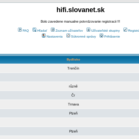
hifi.slovanet.sk
Bolo zavedene manualne potvrdzovanie registracii !!!
FAQ
Hľadať
Zoznam užívateľov
Užívateľské skupiny
Registr
Nastavenia
Súkromné správy
Prihlásenie
Bydlisko
Trenčín
různě
Čr
Trnava
Plzeň
Plzeň