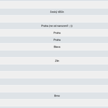
český těšín
Praha (ne od narození! ;-))
Praha
Praha
Blava
Zlin
Brno