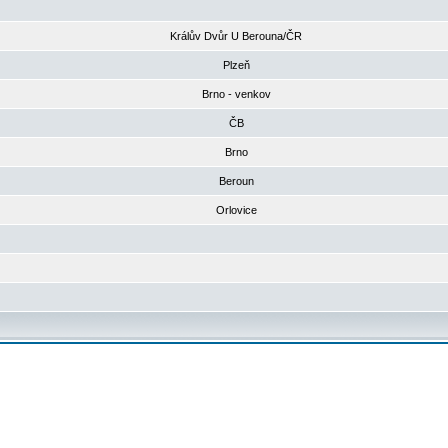
Králův Dvůr U Berouna/ČR
Plzeň
Brno - venkov
ČB
Brno
Beroun
Orlovice