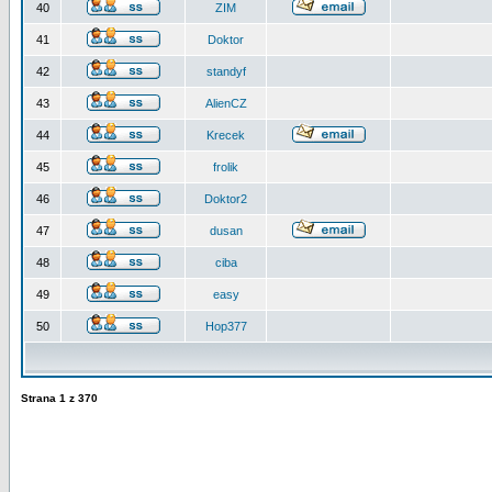
40
ZIM
41
Doktor
42
standyf
43
AlienCZ
44
Krecek
45
frolik
46
Doktor2
47
dusan
48
ciba
49
easy
50
Hop377
Strana
1
z
370