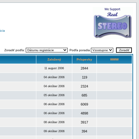
ácia
Zoradiť podľa:
Podľa poradia
Založený
Príspevky
WWW
2844
11 august 2006
119
04 október 2006
2324
04 október 2006
685
05 október 2006
6069
06 október 2006
4898
06 október 2006
3917
08 október 2006
394
09 október 2006