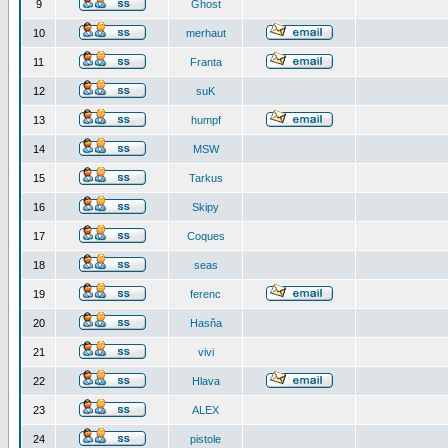
9
Ghost
10
merhaut
11
Franta
12
suK
13
humpf
14
MSW
15
Tarkus
16
Skipy
17
Coques
18
seas
19
ferenc
20
Hasňa
21
vivi
22
Hlava
23
ALEX
24
pistole