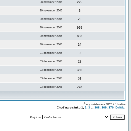
275
28 november 2006
8
29 november 2006
79
30 november 2006
959
30 november 2006
833
30 november 2006
14
30 november 2006
0
01 december 2006
22
03 december 2006
356
03 december 2006
61
03 december 2006
278
03 december 2006
Časy uvádzané v GMT + 1 hodina
Choď na stránku
1
,
2
,
3
...
368
,
369
,
370
Ďalšia
Prejdi na: