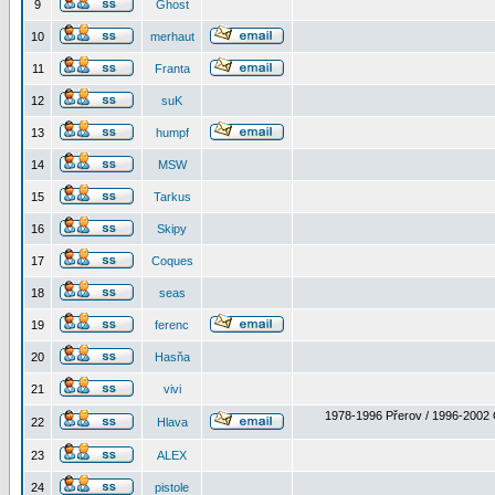
9
Ghost
10
merhaut
11
Franta
12
suK
13
humpf
14
MSW
15
Tarkus
16
Skipy
17
Coques
18
seas
19
ferenc
20
Hasňa
21
vivi
1978-1996 Přerov / 1996-2002 
22
Hlava
23
ALEX
24
pistole