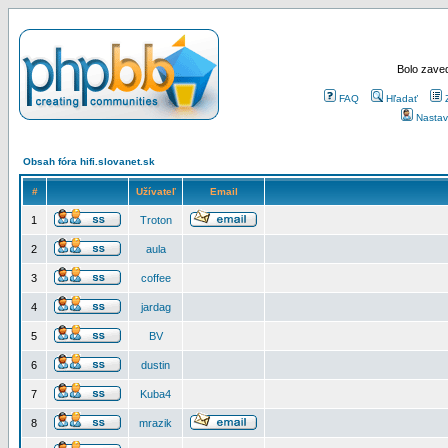
Bolo zaved
FAQ
Hľadať
Nastav
Obsah fóra hifi.slovanet.sk
#
Užívateľ
Email
1
Troton
2
aula
3
coffee
4
jardag
5
BV
6
dustin
7
Kuba4
8
mrazik