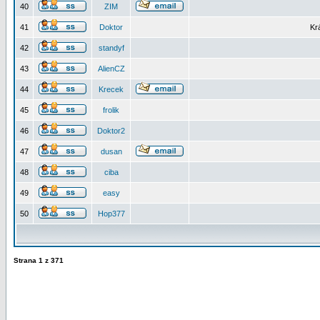
40
ZIM
41
Doktor
Kr
42
standyf
43
AlienCZ
44
Krecek
45
frolik
46
Doktor2
47
dusan
48
ciba
49
easy
50
Hop377
Strana
1
z
371