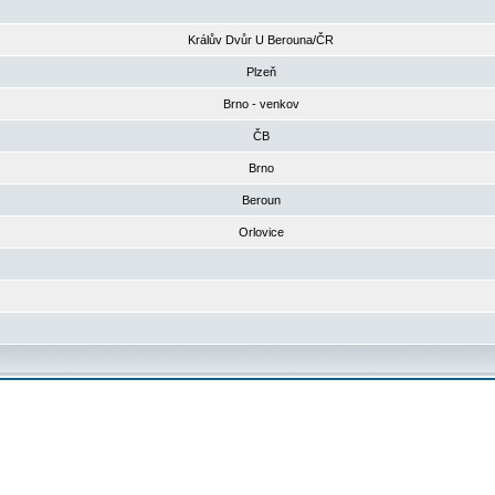
Králův Dvůr U Berouna/ČR
Plzeň
Brno - venkov
ČB
Brno
Beroun
Orlovice