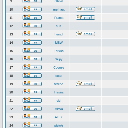
9
Ghost
10
merhaut
11
Franta
12
suK
13
humpf
14
MSW
15
Tarkus
16
Skipy
17
Coques
18
seas
19
ferenc
20
Hasňa
21
vivi
22
Hlava
23
ALEX
24
pistole