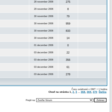
275
28 november 2006
8
29 november 2006
79
30 november 2006
959
30 november 2006
833
30 november 2006
14
30 november 2006
0
01 december 2006
22
03 december 2006
356
03 december 2006
61
03 december 2006
278
03 december 2006
Časy uvádzané v GMT + 1 hodina
Choď na stránku
1
,
2
,
3
...
368
,
369
,
370
Ďalšia
Prejdi na: