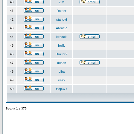
40
ZIM
41
Doktor
42
standyf
43
AlienCZ
44
Krecek
45
frolik
46
Doktor2
47
dusan
48
ciba
49
easy
50
Hop377
Strana
1
z
370