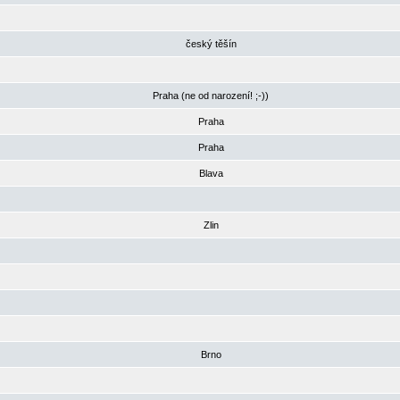
český těšín
Praha (ne od narození! ;-))
Praha
Praha
Blava
Zlin
Brno