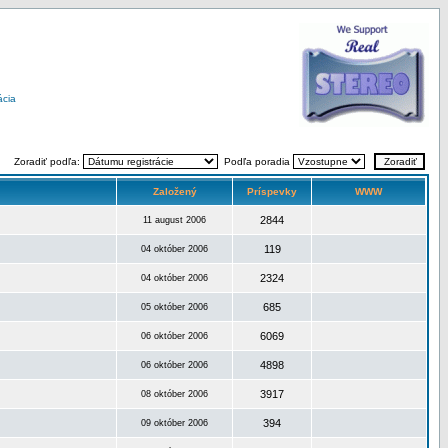
ácia
Zoradiť podľa:
Podľa poradia
Založený
Príspevky
WWW
2844
11 august 2006
119
04 október 2006
2324
04 október 2006
685
05 október 2006
6069
06 október 2006
4898
06 október 2006
3917
08 október 2006
394
09 október 2006