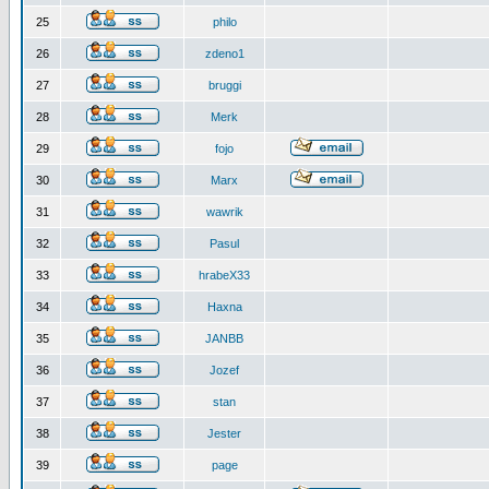
25
philo
26
zdeno1
27
bruggi
28
Merk
29
fojo
30
Marx
31
wawrik
32
Pasul
33
hrabeX33
34
Haxna
35
JANBB
36
Jozef
37
stan
38
Jester
39
page