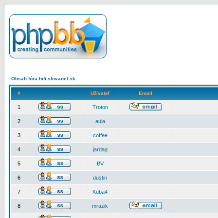
Obsah fóra hifi.slovanet.sk
#
Užívateľ
Email
1
Troton
2
aula
3
coffee
4
jardag
5
BV
6
dustin
7
Kuba4
8
mrazik