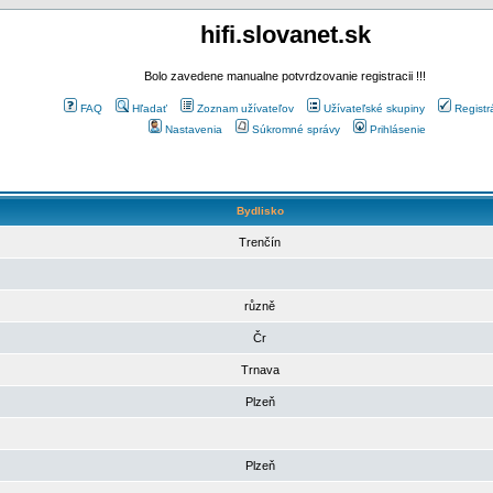
hifi.slovanet.sk
Bolo zavedene manualne potvrdzovanie registracii !!!
FAQ
Hľadať
Zoznam užívateľov
Užívateľské skupiny
Registr
Nastavenia
Súkromné správy
Prihlásenie
Bydlisko
Trenčín
různě
Čr
Trnava
Plzeň
Plzeň