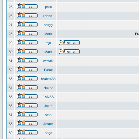
25
philo
26
zdeno1
27
bruggi
28
Merk
Pr
29
fojo
30
Marx
31
wawrik
32
Pasul
33
hrabeX33
34
Haxna
35
JANBB
36
Jozef
37
stan
38
Jester
39
page