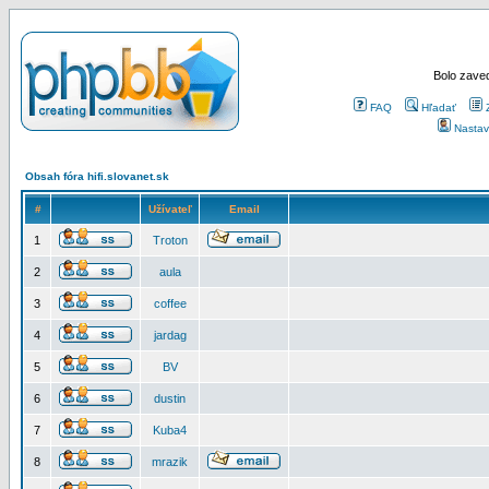
Bolo zaved
FAQ
Hľadať
Nastav
Obsah fóra hifi.slovanet.sk
#
Užívateľ
Email
1
Troton
2
aula
3
coffee
4
jardag
5
BV
6
dustin
7
Kuba4
8
mrazik