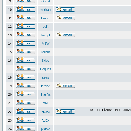
9
Ghost
10
merhaut
11
Franta
12
suK
13
humpf
14
MSW
15
Tarkus
16
Skipy
17
Coques
18
seas
19
ferenc
20
Hasňa
21
vivi
1978-1996 Přerov / 1996-2002 
22
Hlava
23
ALEX
24
pistole