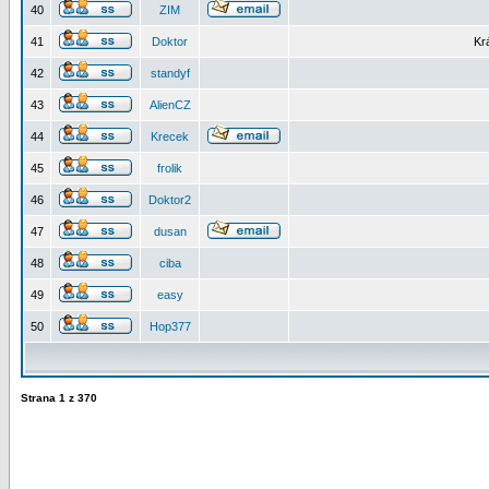
40
ZIM
41
Doktor
Kr
42
standyf
43
AlienCZ
44
Krecek
45
frolik
46
Doktor2
47
dusan
48
ciba
49
easy
50
Hop377
Strana
1
z
370