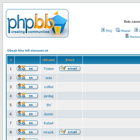
Bolo zaved
FAQ
Hľadať
Nastav
Obsah fóra hifi.slovanet.sk
#
Užívateľ
Email
1
Troton
2
aula
3
coffee
4
jardag
5
BV
6
dustin
7
Kuba4
8
mrazik