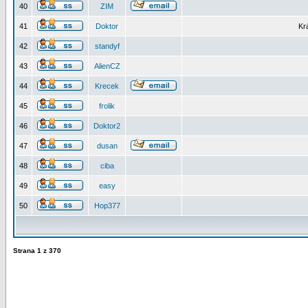
40
ZIM
41
Doktor
Kr
42
standyf
43
AlienCZ
44
Krecek
45
frolik
46
Doktor2
47
dusan
48
ciba
49
easy
50
Hop377
Strana
1
z
370