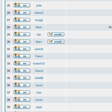
25
philo
26
zdeno1
27
bruggi
28
Merk
Pr
29
fojo
30
Marx
31
wawrik
32
Pasul
33
hrabeX33
34
Haxna
35
JANBB
36
Jozef
37
stan
38
Jester
39
page