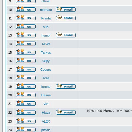
9
Ghost
10
merhaut
11
Franta
12
suK
13
humpf
14
MSW
15
Tarkus
16
Skipy
17
Coques
18
seas
19
ferenc
20
Hasňa
21
vivi
1978-1996 Přerov / 1996-2002 
22
Hlava
23
ALEX
24
pistole