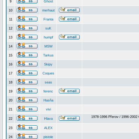
9
Ghost
10
merhaut
11
Franta
12
suK
13
humpf
14
MSW
15
Tarkus
16
Skipy
17
Coques
18
seas
19
ferenc
20
Hasňa
21
vivi
1978-1996 Přerov / 1996-2002 
22
Hlava
23
ALEX
24
pistole