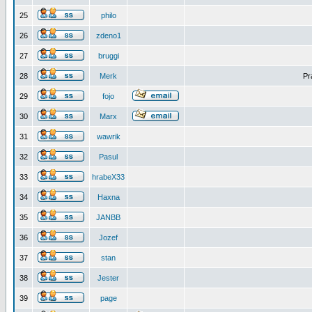
25
philo
26
zdeno1
27
bruggi
28
Merk
Pr
29
fojo
30
Marx
31
wawrik
32
Pasul
33
hrabeX33
34
Haxna
35
JANBB
36
Jozef
37
stan
38
Jester
39
page