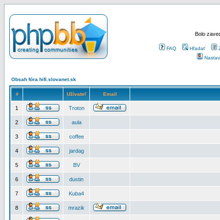
Bolo zaved
FAQ
Hľadať
Nastav
Obsah fóra hifi.slovanet.sk
#
Užívateľ
Email
1
Troton
2
aula
3
coffee
4
jardag
5
BV
6
dustin
7
Kuba4
8
mrazik