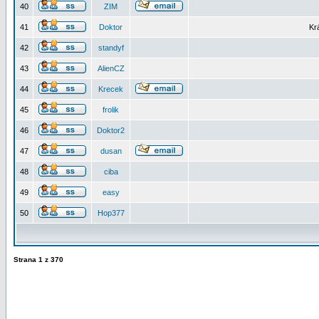
40
ZIM
41
Doktor
Kr
42
standyf
43
AlienCZ
44
Krecek
45
frolik
46
Doktor2
47
dusan
48
ciba
49
easy
50
Hop377
Strana
1
z
370