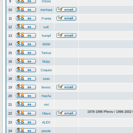
9
Ghost
10
merhaut
11
Franta
12
suK
13
humpf
14
MSW
15
Tarkus
16
Skipy
17
Coques
18
seas
19
ferenc
20
Hasňa
21
vivi
1978-1996 Přerov / 1996-2002 
22
Hlava
23
ALEX
24
pistole