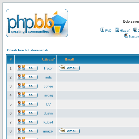
Bolo zaved
FAQ
Hľadať
Nastav
Obsah fóra hifi.slovanet.sk
#
Užívateľ
Email
1
Troton
2
aula
3
coffee
4
jardag
5
BV
6
dustin
7
Kuba4
8
mrazik