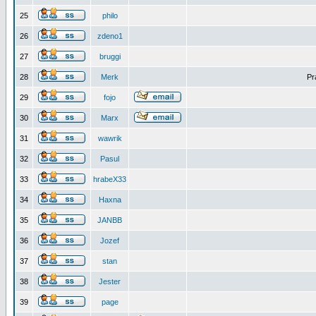
25
philo
26
zdeno1
27
bruggi
28
Merk
Pr
29
fojo
30
Marx
31
wawrik
32
Pasul
33
hrabeX33
34
Haxna
35
JANBB
36
Jozef
37
stan
38
Jester
39
page