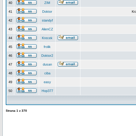
40
ZIM
41
Doktor
Kr
42
standyf
43
AlienCZ
44
Krecek
45
frolik
46
Doktor2
47
dusan
48
ciba
49
easy
50
Hop377
Strana
1
z
370