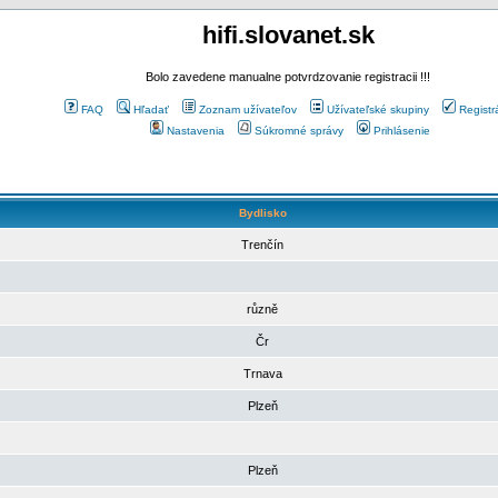
hifi.slovanet.sk
Bolo zavedene manualne potvrdzovanie registracii !!!
FAQ
Hľadať
Zoznam užívateľov
Užívateľské skupiny
Registr
Nastavenia
Súkromné správy
Prihlásenie
Bydlisko
Trenčín
různě
Čr
Trnava
Plzeň
Plzeň