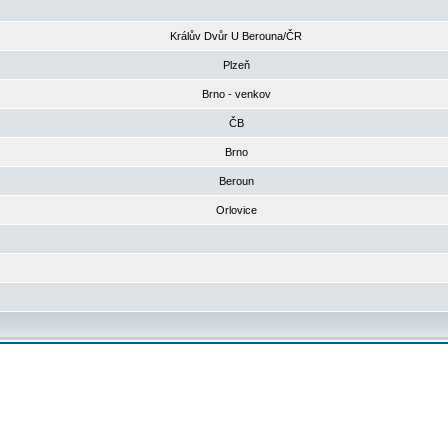
Králův Dvůr U Berouna/ČR
Plzeň
Brno - venkov
ČB
Brno
Beroun
Orlovice