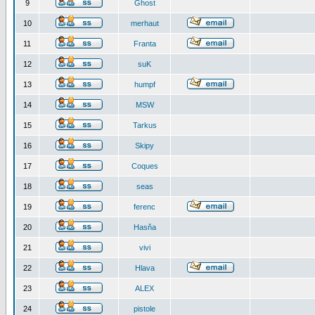
9
Ghost
10
merhaut
11
Franta
12
suK
13
humpf
14
MSW
15
Tarkus
16
Skipy
17
Coques
18
seas
19
ferenc
20
Hasňa
21
vivi
22
Hlava
23
ALEX
24
pistole