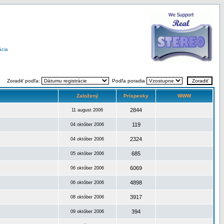
ácia
Zoradiť podľa:
Podľa poradia
Založený
Príspevky
WWW
2844
11 august 2006
119
04 október 2006
2324
04 október 2006
685
05 október 2006
6069
06 október 2006
4898
06 október 2006
3917
08 október 2006
394
09 október 2006