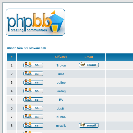
Obsah fóra hifi.slovanet.sk
#
Užívateľ
Email
1
Troton
2
aula
3
coffee
4
jardag
5
BV
6
dustin
7
Kuba4
8
mrazik