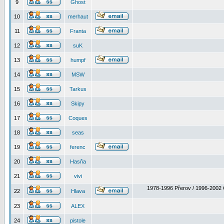
9
Ghost
10
merhaut
11
Franta
12
suK
13
humpf
14
MSW
15
Tarkus
16
Skipy
17
Coques
18
seas
19
ferenc
20
Hasňa
21
vivi
1978-1996 Přerov / 1996-2002 
22
Hlava
23
ALEX
24
pistole