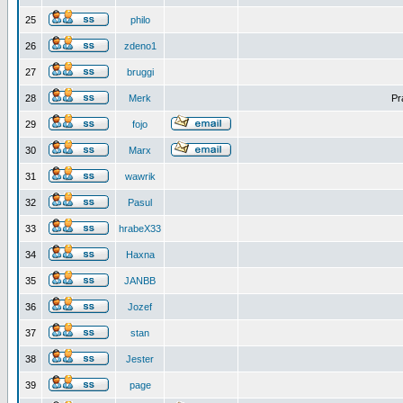
25
philo
26
zdeno1
27
bruggi
28
Merk
Pr
29
fojo
30
Marx
31
wawrik
32
Pasul
33
hrabeX33
34
Haxna
35
JANBB
36
Jozef
37
stan
38
Jester
39
page