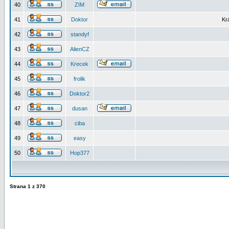
40
ZIM
41
Doktor
Kr
42
standyf
43
AlienCZ
44
Krecek
45
frolik
46
Doktor2
47
dusan
48
ciba
49
easy
50
Hop377
Strana
1
z
370