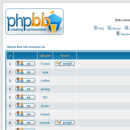
Bolo zaved
FAQ
Hľadať
Nastav
Obsah fóra hifi.slovanet.sk
#
Užívateľ
Email
1
Troton
2
aula
3
coffee
4
jardag
5
BV
6
dustin
7
Kuba4
8
mrazik