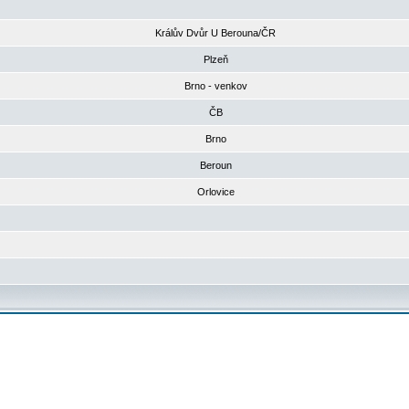
Králův Dvůr U Berouna/ČR
Plzeň
Brno - venkov
ČB
Brno
Beroun
Orlovice