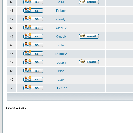
40
ZIM
41
Doktor
42
standyf
43
AlienCZ
44
Krecek
45
frolik
46
Doktor2
47
dusan
48
ciba
49
easy
50
Hop377
Strana
1
z
370