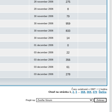
275
28 november 2006
8
29 november 2006
79
30 november 2006
959
30 november 2006
833
30 november 2006
14
30 november 2006
0
01 december 2006
22
03 december 2006
356
03 december 2006
61
03 december 2006
278
03 december 2006
Časy uvádzané v GMT + 1 hodina
Choď na stránku
1
,
2
,
3
...
368
,
369
,
370
Ďalšia
Prejdi na: