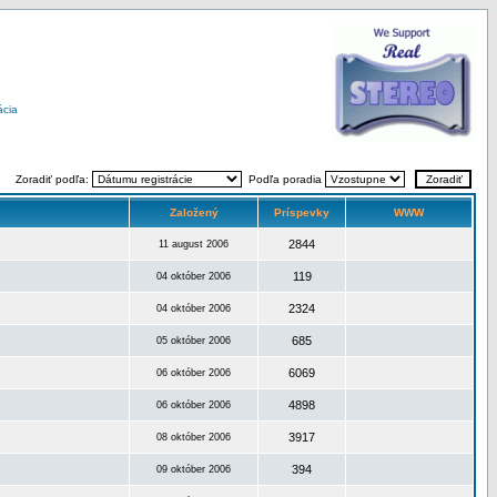
ácia
Zoradiť podľa:
Podľa poradia
Založený
Príspevky
WWW
2844
11 august 2006
119
04 október 2006
2324
04 október 2006
685
05 október 2006
6069
06 október 2006
4898
06 október 2006
3917
08 október 2006
394
09 október 2006