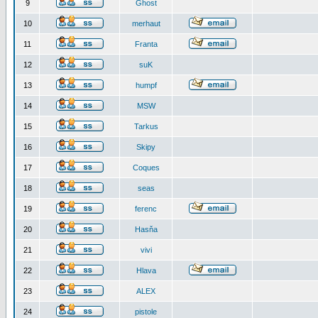
9
Ghost
10
merhaut
11
Franta
12
suK
13
humpf
14
MSW
15
Tarkus
16
Skipy
17
Coques
18
seas
19
ferenc
20
Hasňa
21
vivi
22
Hlava
23
ALEX
24
pistole