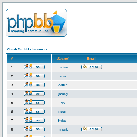
Obsah fóra hifi.slovanet.sk
#
Užívateľ
Email
1
Troton
2
aula
3
coffee
4
jardag
5
BV
6
dustin
7
Kuba4
8
mrazik