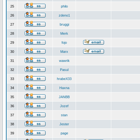
25
philo
26
zdeno1
27
bruggi
28
Merk
29
fojo
30
Marx
31
wawrik
32
Pasul
33
hrabeX33
34
Haxna
35
JANBB
36
Jozef
37
stan
38
Jester
39
page