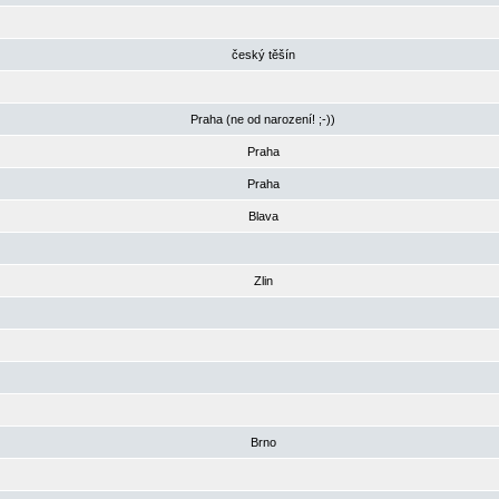
český těšín
Praha (ne od narození! ;-))
Praha
Praha
Blava
Zlin
Brno