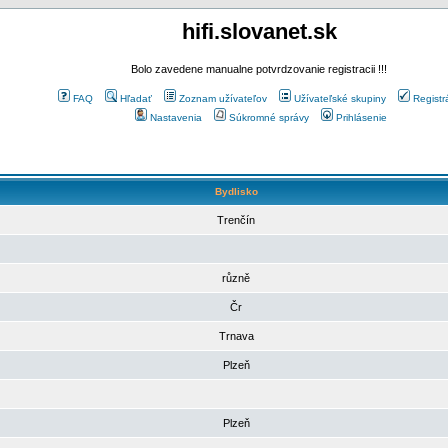
hifi.slovanet.sk
Bolo zavedene manualne potvrdzovanie registracii !!!
FAQ
Hľadať
Zoznam užívateľov
Užívateľské skupiny
Registr
Nastavenia
Súkromné správy
Prihlásenie
Bydlisko
Trenčín
různě
Čr
Trnava
Plzeň
Plzeň