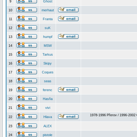
9
Ghost
10
merhaut
11
Franta
12
suK
13
humpf
14
MSW
15
Tarkus
16
Skipy
17
Coques
18
seas
19
ferenc
20
Hasňa
21
vivi
1978-1996 Přerov / 1996-2002 
22
Hlava
23
ALEX
24
pistole