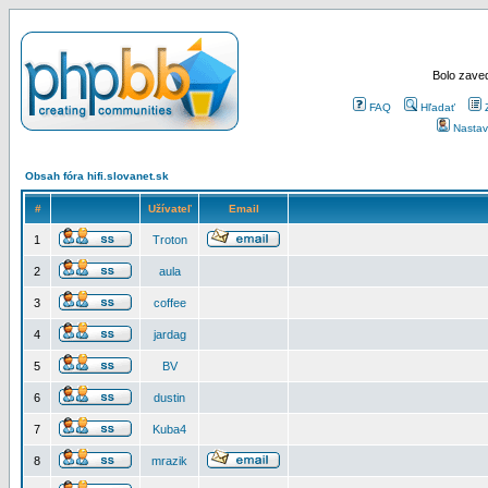
Bolo zaved
FAQ
Hľadať
Nastav
Obsah fóra hifi.slovanet.sk
#
Užívateľ
Email
1
Troton
2
aula
3
coffee
4
jardag
5
BV
6
dustin
7
Kuba4
8
mrazik