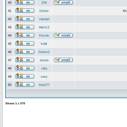
40
ZIM
41
Doktor
Kr
42
standyf
43
AlienCZ
44
Krecek
45
frolik
46
Doktor2
47
dusan
48
ciba
49
easy
50
Hop377
Strana
1
z
370