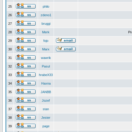
25
philo
26
zdeno1
27
bruggi
28
Merk
Pr
29
fojo
30
Marx
31
wawrik
32
Pasul
33
hrabeX33
34
Haxna
35
JANBB
36
Jozef
37
stan
38
Jester
39
page