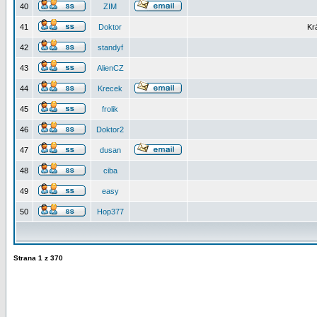
40
ZIM
41
Doktor
Kr
42
standyf
43
AlienCZ
44
Krecek
45
frolik
46
Doktor2
47
dusan
48
ciba
49
easy
50
Hop377
Strana
1
z
370