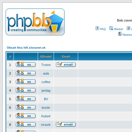
Bolo zaved
FAQ
Hľadať
Nastav
Obsah fóra hifi.slovanet.sk
#
Užívateľ
Email
1
Troton
2
aula
3
coffee
4
jardag
5
BV
6
dustin
7
Kuba4
8
mrazik