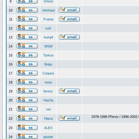
9
Ghost
10
merhaut
11
Franta
12
suK
13
humpf
14
MSW
15
Tarkus
16
Skipy
17
Coques
18
seas
19
ferenc
20
Hasňa
21
vivi
1978-1996 Přerov / 1996-2002 
22
Hlava
23
ALEX
24
pistole