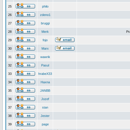
25
philo
26
zdeno1
27
bruggi
28
Merk
Pr
29
fojo
30
Marx
31
wawrik
32
Pasul
33
hrabeX33
34
Haxna
35
JANBB
36
Jozef
37
stan
38
Jester
39
page