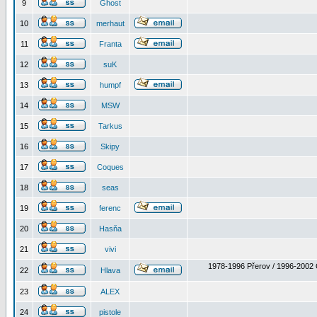
9
Ghost
10
merhaut
11
Franta
12
suK
13
humpf
14
MSW
15
Tarkus
16
Skipy
17
Coques
18
seas
19
ferenc
20
Hasňa
21
vivi
1978-1996 Přerov / 1996-2002 
22
Hlava
23
ALEX
24
pistole