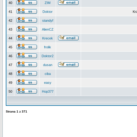
40
ZIM
41
Doktor
Kr
42
standyf
43
AlienCZ
44
Krecek
45
frolik
46
Doktor2
47
dusan
48
ciba
49
easy
50
Hop377
Strana
1
z
371