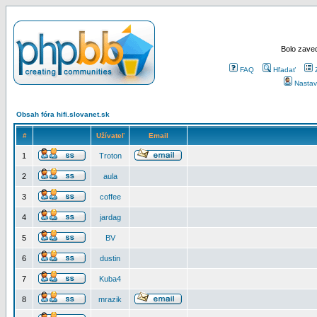
Bolo zaved
FAQ
Hľadať
Nastav
Obsah fóra hifi.slovanet.sk
#
Užívateľ
Email
1
Troton
2
aula
3
coffee
4
jardag
5
BV
6
dustin
7
Kuba4
8
mrazik