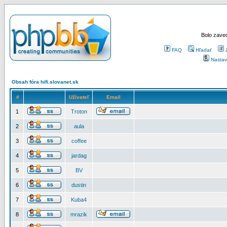
Bolo zaved
FAQ
Hľadať
Nastav
Obsah fóra hifi.slovanet.sk
#
Užívateľ
Email
1
Troton
2
aula
3
coffee
4
jardag
5
BV
6
dustin
7
Kuba4
8
mrazik