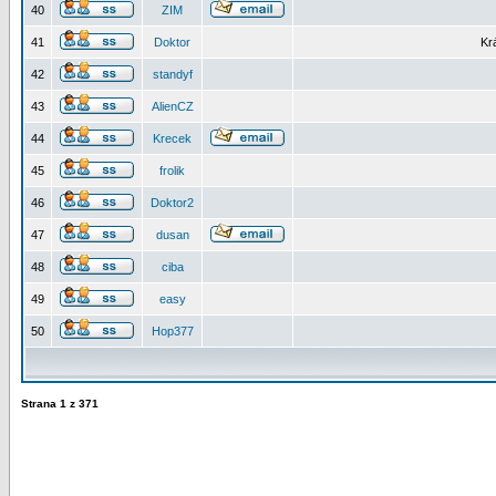
40
ZIM
41
Doktor
Kr
42
standyf
43
AlienCZ
44
Krecek
45
frolik
46
Doktor2
47
dusan
48
ciba
49
easy
50
Hop377
Strana
1
z
371