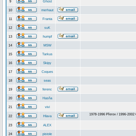
9
Ghost
10
merhaut
11
Franta
12
suK
13
humpf
14
MSW
15
Tarkus
16
Skipy
17
Coques
18
seas
19
ferenc
20
Hasňa
21
vivi
1978-1996 Přerov / 1996-2002 
22
Hlava
23
ALEX
24
pistole