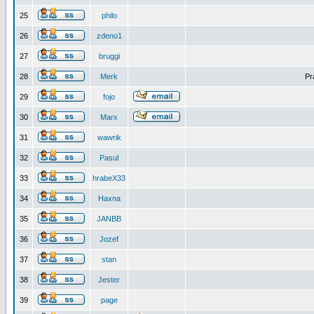
25
philo
26
zdeno1
27
bruggi
28
Merk
Pr
29
fojo
30
Marx
31
wawrik
32
Pasul
33
hrabeX33
34
Haxna
35
JANBB
36
Jozef
37
stan
38
Jester
39
page