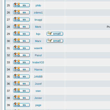
25
philo
26
zdeno1
27
bruggi
28
Merk
Pr
29
fojo
30
Marx
31
wawrik
32
Pasul
33
hrabeX33
34
Haxna
35
JANBB
36
Jozef
37
stan
38
Jester
39
page