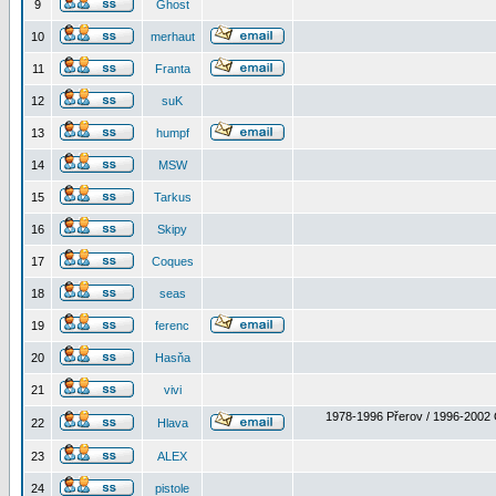
9
Ghost
10
merhaut
11
Franta
12
suK
13
humpf
14
MSW
15
Tarkus
16
Skipy
17
Coques
18
seas
19
ferenc
20
Hasňa
21
vivi
1978-1996 Přerov / 1996-2002 
22
Hlava
23
ALEX
24
pistole