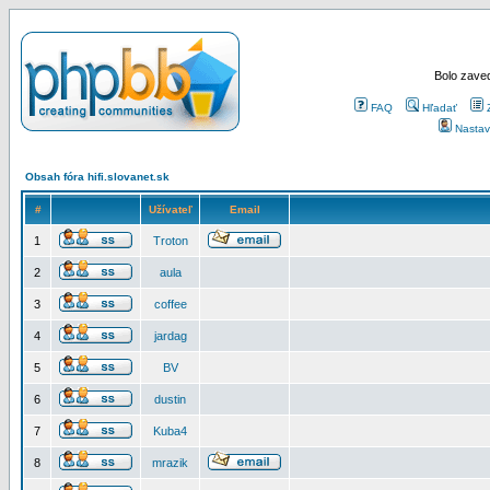
Bolo zaved
FAQ
Hľadať
Nastav
Obsah fóra hifi.slovanet.sk
#
Užívateľ
Email
1
Troton
2
aula
3
coffee
4
jardag
5
BV
6
dustin
7
Kuba4
8
mrazik