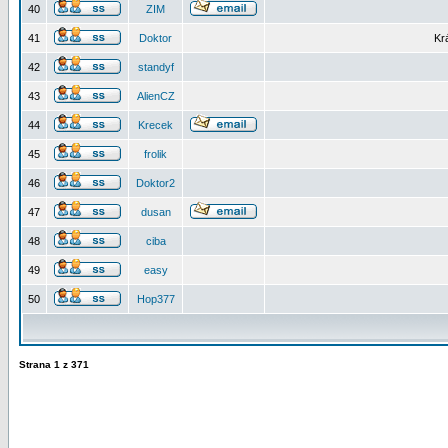
40
ZIM
41
Doktor
Kr
42
standyf
43
AlienCZ
44
Krecek
45
frolik
46
Doktor2
47
dusan
48
ciba
49
easy
50
Hop377
Strana
1
z
371