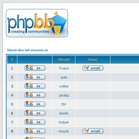
Obsah fóra hifi.slovanet.sk
#
Užívateľ
Email
1
Troton
2
aula
3
coffee
4
jardag
5
BV
6
dustin
7
Kuba4
8
mrazik