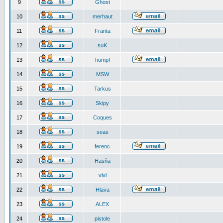
9
Ghost
10
merhaut
11
Franta
12
suK
13
humpf
14
MSW
15
Tarkus
16
Skipy
17
Coques
18
seas
19
ferenc
20
Hasňa
21
vivi
22
Hlava
23
ALEX
24
pistole