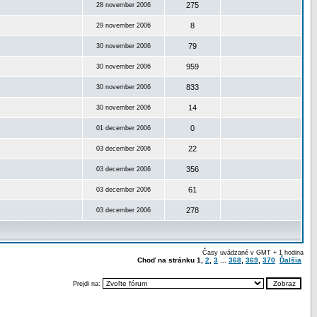
275
28 november 2006
8
29 november 2006
79
30 november 2006
959
30 november 2006
833
30 november 2006
14
30 november 2006
0
01 december 2006
22
03 december 2006
356
03 december 2006
61
03 december 2006
278
03 december 2006
Časy uvádzané v GMT + 1 hodina
Choď na stránku
1
,
2
,
3
...
368
,
369
,
370
Ďalšia
Prejdi na: