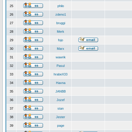
25
philo
26
zdeno1
27
bruggi
28
Merk
29
fojo
30
Marx
31
wawrik
32
Pasul
33
hrabeX33
34
Haxna
35
JANBB
36
Jozef
37
stan
38
Jester
39
page