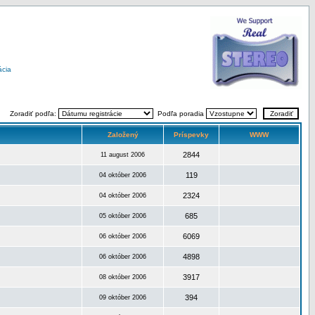
ácia
Zoradiť podľa:
Podľa poradia
Založený
Príspevky
WWW
2844
11 august 2006
119
04 október 2006
2324
04 október 2006
685
05 október 2006
6069
06 október 2006
4898
06 október 2006
3917
08 október 2006
394
09 október 2006