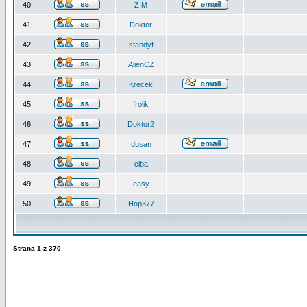
40
ZIM
41
Doktor
42
standyf
43
AlienCZ
44
Krecek
45
frolik
46
Doktor2
47
dusan
48
ciba
49
easy
50
Hop377
Strana
1
z
370