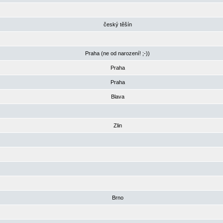
český těšín
Praha (ne od narození! ;-))
Praha
Praha
Blava
Zlin
Brno