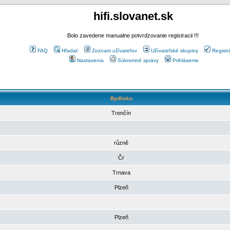
hifi.slovanet.sk
Bolo zavedene manualne potvrdzovanie registracii !!!
FAQ
Hľadať
Zoznam užívateľov
Užívateľské skupiny
Registr
Nastavenia
Súkromné správy
Prihlásenie
Bydlisko
Trenčín
různě
Čr
Trnava
Plzeň
Plzeň