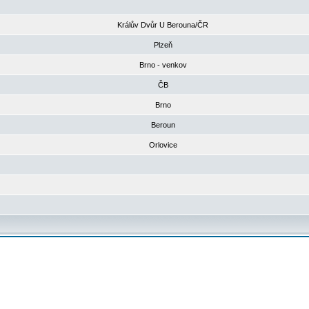
Králův Dvůr U Berouna/ČR
Plzeň
Brno - venkov
ČB
Brno
Beroun
Orlovice