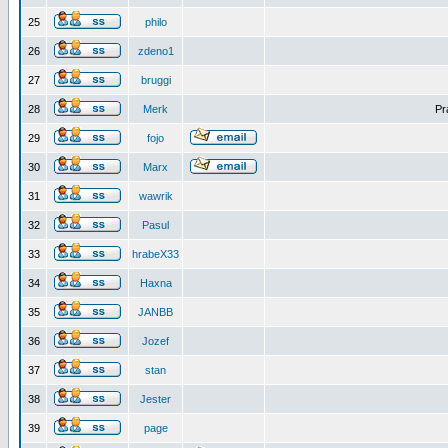
25
philo
26
zdeno1
27
bruggi
28
Merk
Pr
29
fojo
30
Marx
31
wawrik
32
Pasul
33
hrabeX33
34
Haxna
35
JANBB
36
Jozef
37
stan
38
Jester
39
page