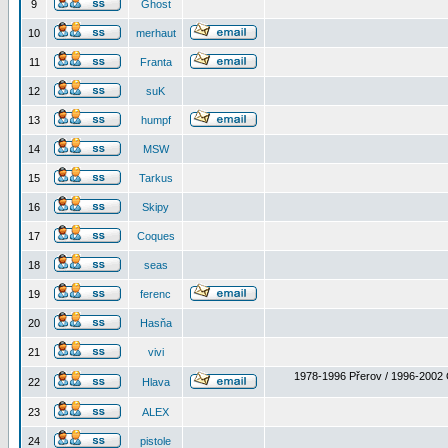
9
Ghost
10
merhaut
11
Franta
12
suK
13
humpf
14
MSW
15
Tarkus
16
Skipy
17
Coques
18
seas
19
ferenc
20
Hasňa
21
vivi
1978-1996 Přerov / 1996-2002 
22
Hlava
23
ALEX
24
pistole