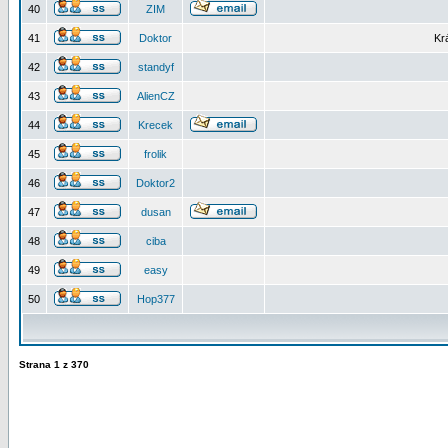
40
ZIM
41
Doktor
Kr
42
standyf
43
AlienCZ
44
Krecek
45
frolik
46
Doktor2
47
dusan
48
ciba
49
easy
50
Hop377
Strana
1
z
370