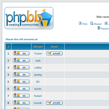
Bolo zaved
FAQ
Hľadať
Nastav
Obsah fóra hifi.slovanet.sk
#
Užívateľ
Email
1
Troton
2
aula
3
coffee
4
jardag
5
BV
6
dustin
7
Kuba4
8
mrazik