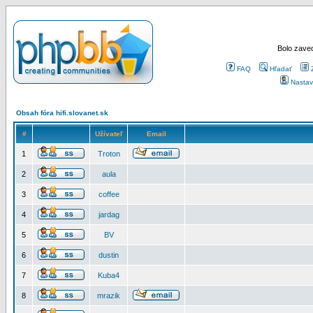
Bolo zaved
FAQ
Hľadať
Nastav
Obsah fóra hifi.slovanet.sk
#
Užívateľ
Email
1
Troton
2
aula
3
coffee
4
jardag
5
BV
6
dustin
7
Kuba4
8
mrazik