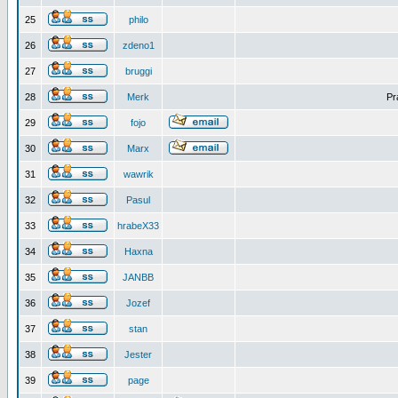
25
philo
26
zdeno1
27
bruggi
28
Merk
Pr
29
fojo
30
Marx
31
wawrik
32
Pasul
33
hrabeX33
34
Haxna
35
JANBB
36
Jozef
37
stan
38
Jester
39
page