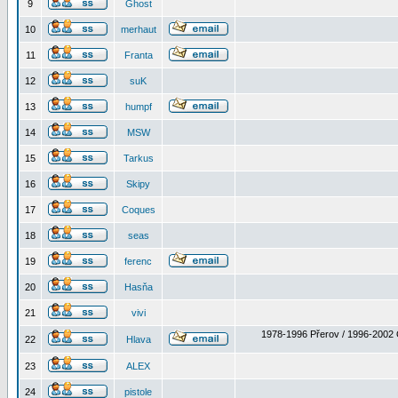
9
Ghost
10
merhaut
11
Franta
12
suK
13
humpf
14
MSW
15
Tarkus
16
Skipy
17
Coques
18
seas
19
ferenc
20
Hasňa
21
vivi
1978-1996 Přerov / 1996-2002 
22
Hlava
23
ALEX
24
pistole