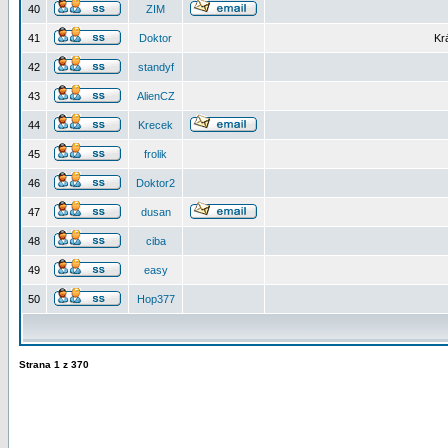
40
ZIM
41
Doktor
Kr
42
standyf
43
AlienCZ
44
Krecek
45
frolik
46
Doktor2
47
dusan
48
ciba
49
easy
50
Hop377
Strana
1
z
370