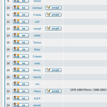
9
Ghost
10
merhaut
11
Franta
12
suK
13
humpf
14
MSW
15
Tarkus
16
Skipy
17
Coques
18
seas
19
ferenc
20
Hasňa
21
vivi
1978-1996 Přerov / 1996-2002 
22
Hlava
23
ALEX
24
pistole