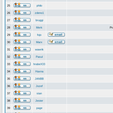
25
philo
26
zdeno1
27
bruggi
28
Merk
Pr
29
fojo
30
Marx
31
wawrik
32
Pasul
33
hrabeX33
34
Haxna
35
JANBB
36
Jozef
37
stan
38
Jester
39
page