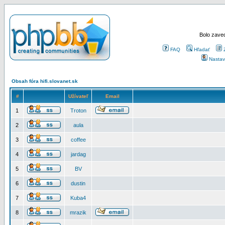
Bolo zaved
FAQ
Hľadať
Nastav
Obsah fóra hifi.slovanet.sk
#
Užívateľ
Email
1
Troton
2
aula
3
coffee
4
jardag
5
BV
6
dustin
7
Kuba4
8
mrazik