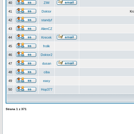
40
ZIM
41
Doktor
Kr
42
standyf
43
AlienCZ
44
Krecek
45
frolik
46
Doktor2
47
dusan
48
ciba
49
easy
50
Hop377
Strana
1
z
371