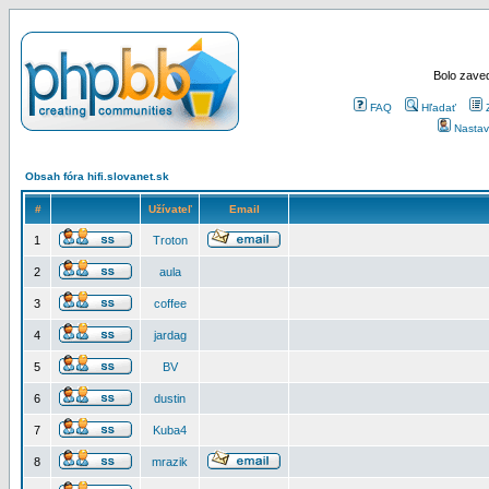
Bolo zaved
FAQ
Hľadať
Nastav
Obsah fóra hifi.slovanet.sk
#
Užívateľ
Email
1
Troton
2
aula
3
coffee
4
jardag
5
BV
6
dustin
7
Kuba4
8
mrazik