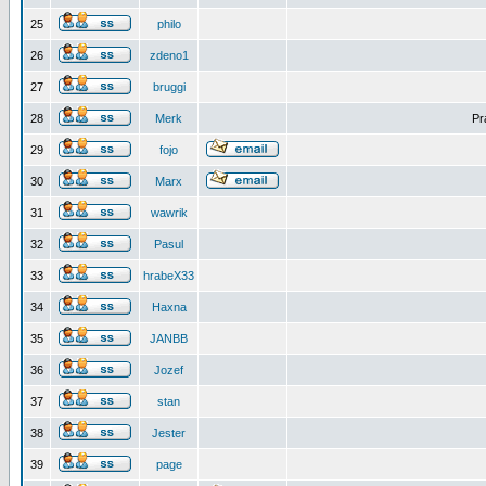
25
philo
26
zdeno1
27
bruggi
28
Merk
Pr
29
fojo
30
Marx
31
wawrik
32
Pasul
33
hrabeX33
34
Haxna
35
JANBB
36
Jozef
37
stan
38
Jester
39
page