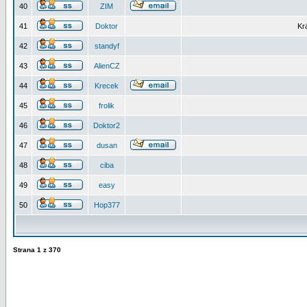
40
ZIM
41
Doktor
Kr
42
standyf
43
AlienCZ
44
Krecek
45
frolik
46
Doktor2
47
dusan
48
ciba
49
easy
50
Hop377
Strana
1
z
370