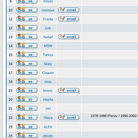
9
Ghost
10
merhaut
11
Franta
12
suK
13
humpf
14
MSW
15
Tarkus
16
Skipy
17
Coques
18
seas
19
ferenc
20
Hasňa
21
vivi
1978-1996 Přerov / 1996-2002 
22
Hlava
23
ALEX
24
pistole