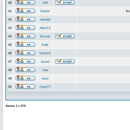
40
ZIM
41
Doktor
Kr
42
standyf
43
AlienCZ
44
Krecek
45
frolik
46
Doktor2
47
dusan
48
ciba
49
easy
50
Hop377
Strana
1
z
370