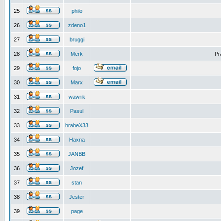
25
philo
26
zdeno1
27
bruggi
28
Merk
Pr
29
fojo
30
Marx
31
wawrik
32
Pasul
33
hrabeX33
34
Haxna
35
JANBB
36
Jozef
37
stan
38
Jester
39
page