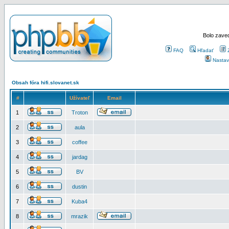
Bolo zaved
FAQ
Hľadať
Nastav
Obsah fóra hifi.slovanet.sk
#
Užívateľ
Email
1
Troton
2
aula
3
coffee
4
jardag
5
BV
6
dustin
7
Kuba4
8
mrazik