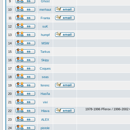
9
Ghost
10
merhaut
11
Franta
12
suK
13
humpf
14
MSW
15
Tarkus
16
Skipy
17
Coques
18
seas
19
ferenc
20
Hasňa
21
vivi
1978-1996 Přerov / 1996-2002 
22
Hlava
23
ALEX
24
pistole