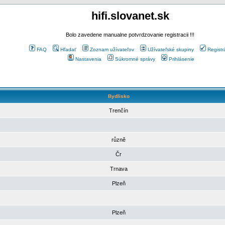
hifi.slovanet.sk
Bolo zavedene manualne potvrdzovanie registracii !!!
FAQ
Hľadať
Zoznam užívateľov
Užívateľské skupiny
Registr
Nastavenia
Súkromné správy
Prihlásenie
Bydlisko
Trenčín
různě
Čr
Trnava
Plzeň
Plzeň