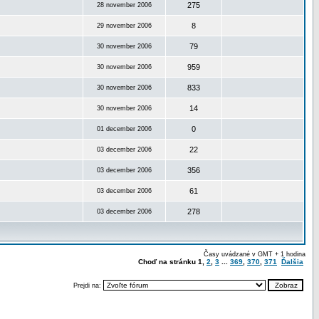
275
28 november 2006
8
29 november 2006
79
30 november 2006
959
30 november 2006
833
30 november 2006
14
30 november 2006
0
01 december 2006
22
03 december 2006
356
03 december 2006
61
03 december 2006
278
03 december 2006
Časy uvádzané v GMT + 1 hodina
Choď na stránku
1
,
2
,
3
...
369
,
370
,
371
Ďalšia
Prejdi na: