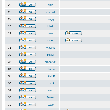
25
philo
26
zdeno1
27
bruggi
28
Merk
29
fojo
30
Marx
31
wawrik
32
Pasul
33
hrabeX33
34
Haxna
35
JANBB
36
Jozef
37
stan
38
Jester
39
page