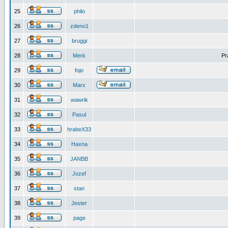
25
philo
26
zdeno1
27
bruggi
28
Merk
Pr
29
fojo
30
Marx
31
wawrik
32
Pasul
33
hrabeX33
34
Haxna
35
JANBB
36
Jozef
37
stan
38
Jester
39
page