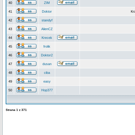
40
ZIM
41
Doktor
Kr
42
standyf
43
AlienCZ
44
Krecek
45
frolik
46
Doktor2
47
dusan
48
ciba
49
easy
50
Hop377
Strana
1
z
371