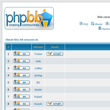
Bolo zaved
FAQ
Hľadať
Nastav
Obsah fóra hifi.slovanet.sk
#
Užívateľ
Email
1
Troton
2
aula
3
coffee
4
jardag
5
BV
6
dustin
7
Kuba4
8
mrazik