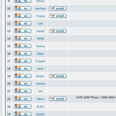
9
Ghost
10
merhaut
11
Franta
12
suK
13
humpf
14
MSW
15
Tarkus
16
Skipy
17
Coques
18
seas
19
ferenc
20
Hasňa
21
vivi
1978-1996 Přerov / 1996-2002 
22
Hlava
23
ALEX
24
pistole