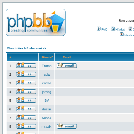
Bolo zaved
FAQ
Hľadať
Nastav
Obsah fóra hifi.slovanet.sk
#
Užívateľ
Email
1
Troton
2
aula
3
coffee
4
jardag
5
BV
6
dustin
7
Kuba4
8
mrazik