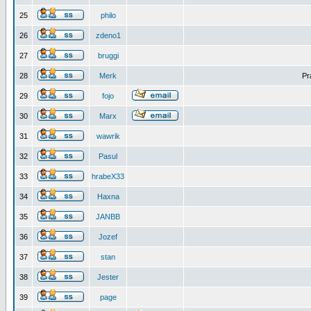
25
philo
26
zdeno1
27
bruggi
28
Merk
Pr
29
fojo
30
Marx
31
wawrik
32
Pasul
33
hrabeX33
34
Haxna
35
JANBB
36
Jozef
37
stan
38
Jester
39
page