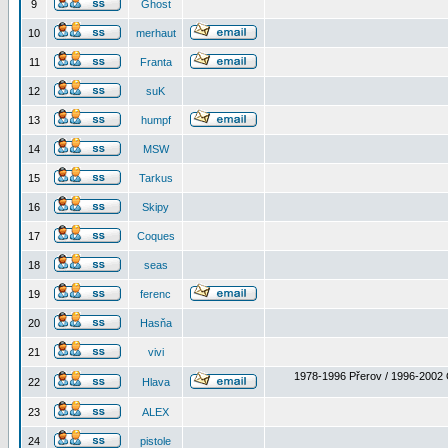
9
Ghost
10
merhaut
11
Franta
12
suK
13
humpf
14
MSW
15
Tarkus
16
Skipy
17
Coques
18
seas
19
ferenc
20
Hasňa
21
vivi
1978-1996 Přerov / 1996-2002 
22
Hlava
23
ALEX
24
pistole