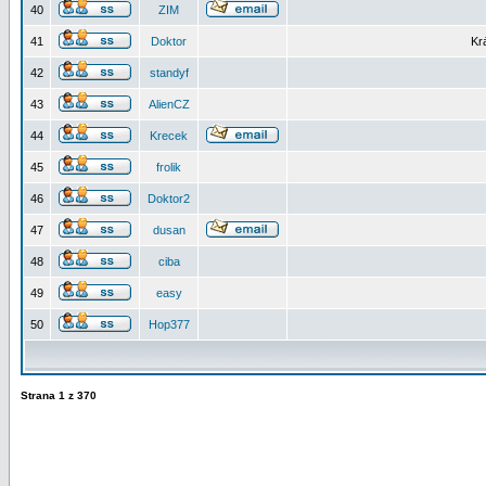
40
ZIM
41
Doktor
Kr
42
standyf
43
AlienCZ
44
Krecek
45
frolik
46
Doktor2
47
dusan
48
ciba
49
easy
50
Hop377
Strana
1
z
370