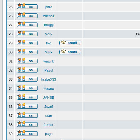
25
philo
26
zdeno1
27
bruggi
28
Merk
Pr
29
fojo
30
Marx
31
wawrik
32
Pasul
33
hrabeX33
34
Haxna
35
JANBB
36
Jozef
37
stan
38
Jester
39
page