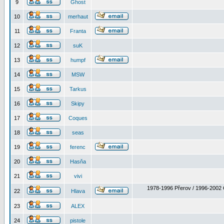
9
Ghost
10
merhaut
11
Franta
12
suK
13
humpf
14
MSW
15
Tarkus
16
Skipy
17
Coques
18
seas
19
ferenc
20
Hasňa
21
vivi
1978-1996 Přerov / 1996-2002 
22
Hlava
23
ALEX
24
pistole