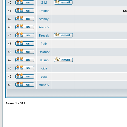
40
ZIM
41
Doktor
Kr
42
standyf
43
AlienCZ
44
Krecek
45
frolik
46
Doktor2
47
dusan
48
ciba
49
easy
50
Hop377
Strana
1
z
371