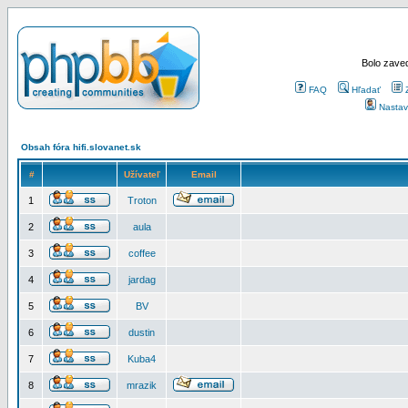
Bolo zaved
FAQ
Hľadať
Nastav
Obsah fóra hifi.slovanet.sk
#
Užívateľ
Email
1
Troton
2
aula
3
coffee
4
jardag
5
BV
6
dustin
7
Kuba4
8
mrazik