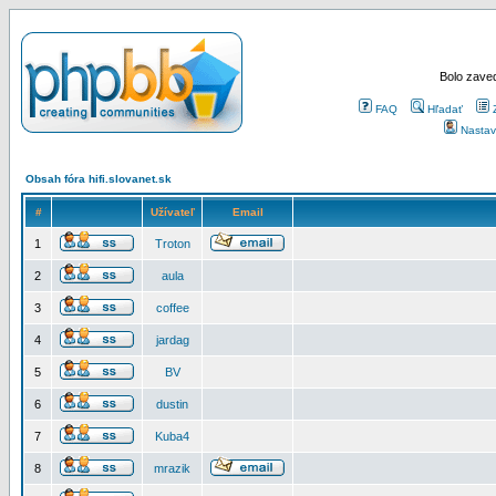
Bolo zaved
FAQ
Hľadať
Nastav
Obsah fóra hifi.slovanet.sk
#
Užívateľ
Email
1
Troton
2
aula
3
coffee
4
jardag
5
BV
6
dustin
7
Kuba4
8
mrazik