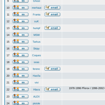
9
Ghost
10
merhaut
11
Franta
12
suK
13
humpf
14
MSW
15
Tarkus
16
Skipy
17
Coques
18
seas
19
ferenc
20
Hasňa
21
vivi
1978-1996 Přerov / 1996-2002 
22
Hlava
23
ALEX
24
pistole