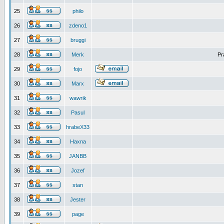
25
philo
26
zdeno1
27
bruggi
28
Merk
Pr
29
fojo
30
Marx
31
wawrik
32
Pasul
33
hrabeX33
34
Haxna
35
JANBB
36
Jozef
37
stan
38
Jester
39
page