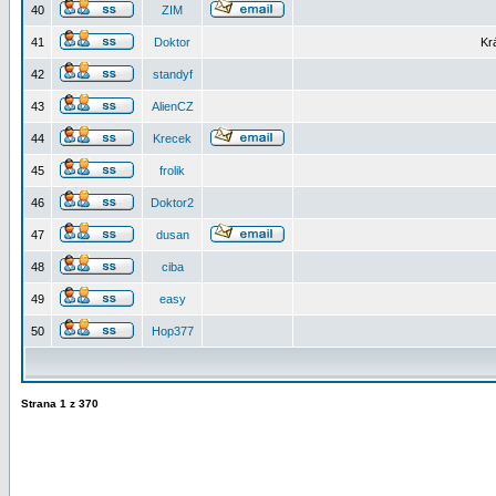
40
ZIM
41
Doktor
Kr
42
standyf
43
AlienCZ
44
Krecek
45
frolik
46
Doktor2
47
dusan
48
ciba
49
easy
50
Hop377
Strana
1
z
370