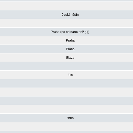
český těšín
Praha (ne od narození! ;-))
Praha
Praha
Blava
Zlin
Brno