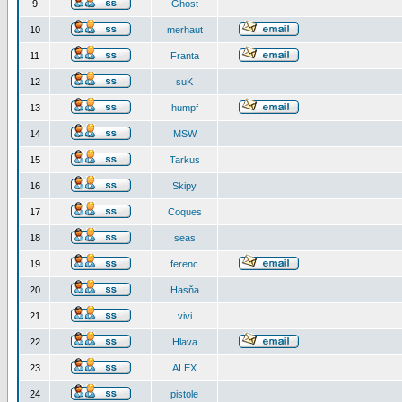
9
Ghost
10
merhaut
11
Franta
12
suK
13
humpf
14
MSW
15
Tarkus
16
Skipy
17
Coques
18
seas
19
ferenc
20
Hasňa
21
vivi
22
Hlava
23
ALEX
24
pistole