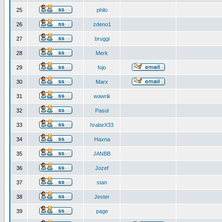
25
philo
26
zdeno1
27
bruggi
28
Merk
29
fojo
30
Marx
31
wawrik
32
Pasul
33
hrabeX33
34
Haxna
35
JANBB
36
Jozef
37
stan
38
Jester
39
page