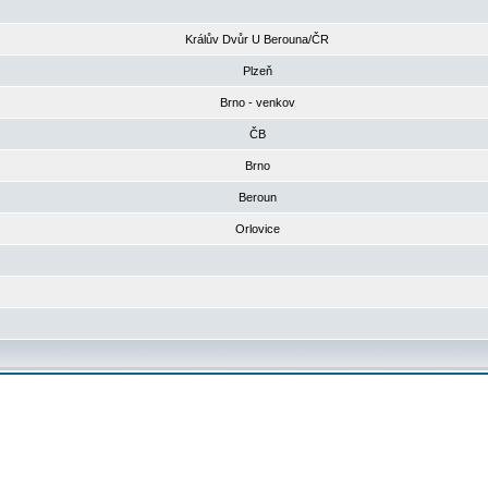
Králův Dvůr U Berouna/ČR
Plzeň
Brno - venkov
ČB
Brno
Beroun
Orlovice