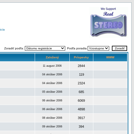
ácia
Zoradiť podľa:
Podľa poradia
Založený
Príspevky
WWW
2844
11 august 2006
119
04 október 2006
2324
04 október 2006
685
05 október 2006
6069
06 október 2006
4898
06 október 2006
3917
08 október 2006
394
09 október 2006