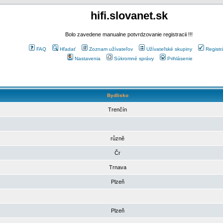
hifi.slovanet.sk
Bolo zavedene manualne potvrdzovanie registracii !!!
FAQ
Hľadať
Zoznam užívateľov
Užívateľské skupiny
Registr
Nastavenia
Súkromné správy
Prihlásenie
Bydlisko
Trenčín
různě
Čr
Trnava
Plzeň
Plzeň