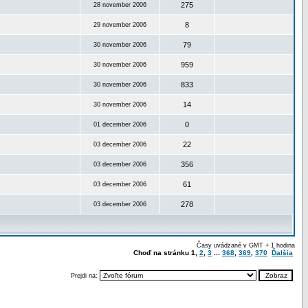
275
28 november 2006
8
29 november 2006
79
30 november 2006
959
30 november 2006
833
30 november 2006
14
30 november 2006
0
01 december 2006
22
03 december 2006
356
03 december 2006
61
03 december 2006
278
03 december 2006
Časy uvádzané v GMT + 1 hodina
Choď na stránku
1
,
2
,
3
...
368
,
369
,
370
Ďalšia
Prejdi na: