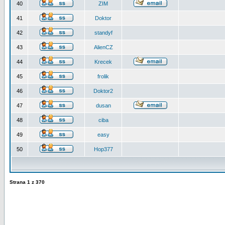
40
ZIM
41
Doktor
42
standyf
43
AlienCZ
44
Krecek
45
frolik
46
Doktor2
47
dusan
48
ciba
49
easy
50
Hop377
Strana
1
z
370