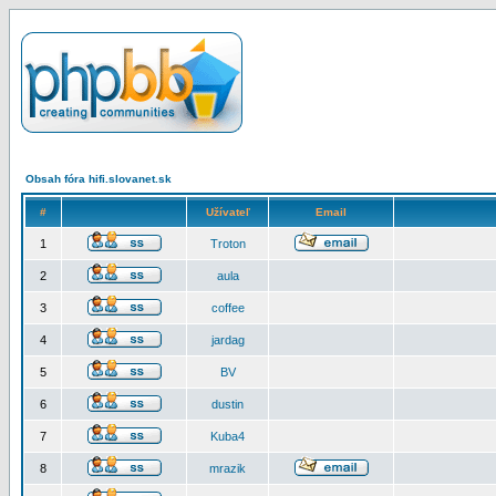
Obsah fóra hifi.slovanet.sk
#
Užívateľ
Email
1
Troton
2
aula
3
coffee
4
jardag
5
BV
6
dustin
7
Kuba4
8
mrazik