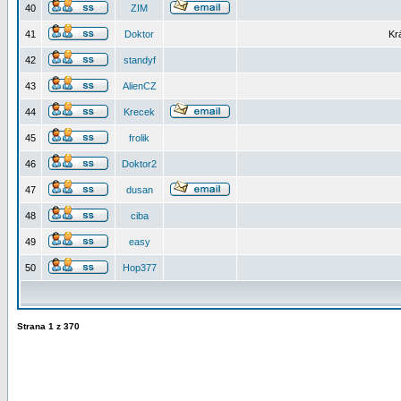
40
ZIM
41
Doktor
Kr
42
standyf
43
AlienCZ
44
Krecek
45
frolik
46
Doktor2
47
dusan
48
ciba
49
easy
50
Hop377
Strana
1
z
370