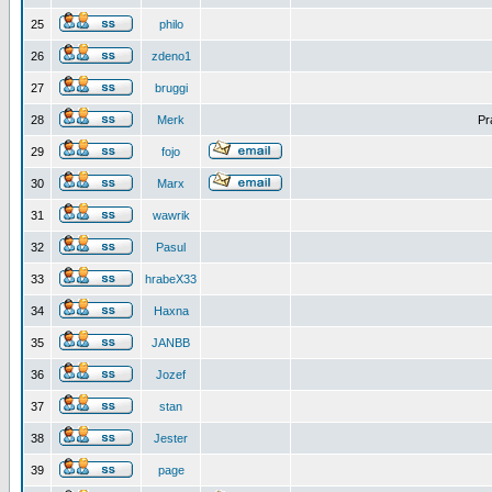
25
philo
26
zdeno1
27
bruggi
28
Merk
Pr
29
fojo
30
Marx
31
wawrik
32
Pasul
33
hrabeX33
34
Haxna
35
JANBB
36
Jozef
37
stan
38
Jester
39
page