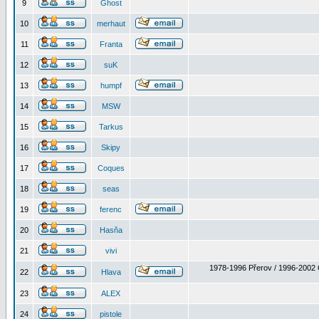
9
Ghost
10
merhaut
11
Franta
12
suK
13
humpf
14
MSW
15
Tarkus
16
Skipy
17
Coques
18
seas
19
ferenc
20
Hasňa
21
vivi
1978-1996 Přerov / 1996-2002 
22
Hlava
23
ALEX
24
pistole