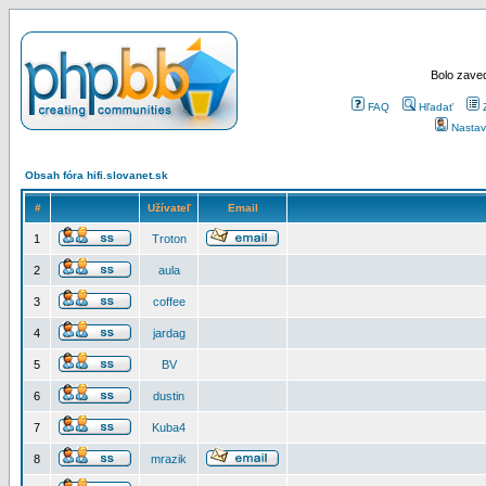
Bolo zaved
FAQ
Hľadať
Nastav
Obsah fóra hifi.slovanet.sk
#
Užívateľ
Email
1
Troton
2
aula
3
coffee
4
jardag
5
BV
6
dustin
7
Kuba4
8
mrazik