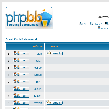
Bolo zaved
FAQ
Hľadať
Nastav
Obsah fóra hifi.slovanet.sk
#
Užívateľ
Email
1
Troton
2
aula
3
coffee
4
jardag
5
BV
6
dustin
7
Kuba4
8
mrazik