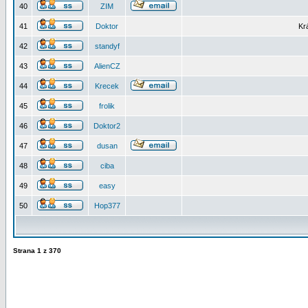
40
ZIM
41
Doktor
Kr
42
standyf
43
AlienCZ
44
Krecek
45
frolik
46
Doktor2
47
dusan
48
ciba
49
easy
50
Hop377
Strana
1
z
370