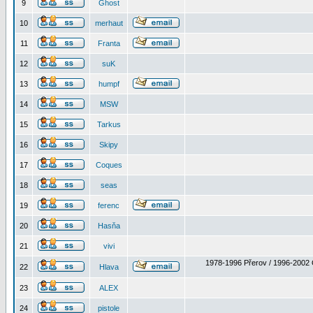
9
Ghost
10
merhaut
11
Franta
12
suK
13
humpf
14
MSW
15
Tarkus
16
Skipy
17
Coques
18
seas
19
ferenc
20
Hasňa
21
vivi
1978-1996 Přerov / 1996-2002 
22
Hlava
23
ALEX
24
pistole