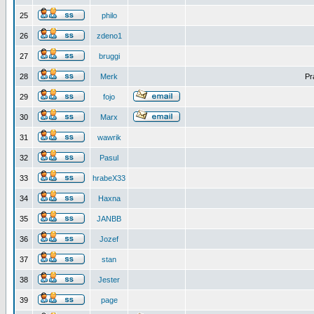
25
philo
26
zdeno1
27
bruggi
28
Merk
Pr
29
fojo
30
Marx
31
wawrik
32
Pasul
33
hrabeX33
34
Haxna
35
JANBB
36
Jozef
37
stan
38
Jester
39
page