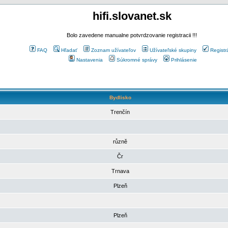
hifi.slovanet.sk
Bolo zavedene manualne potvrdzovanie registracii !!!
FAQ
Hľadať
Zoznam užívateľov
Užívateľské skupiny
Registr
Nastavenia
Súkromné správy
Prihlásenie
Bydlisko
Trenčín
různě
Čr
Trnava
Plzeň
Plzeň