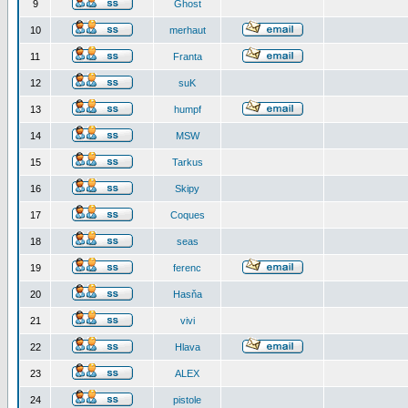
9
Ghost
10
merhaut
11
Franta
12
suK
13
humpf
14
MSW
15
Tarkus
16
Skipy
17
Coques
18
seas
19
ferenc
20
Hasňa
21
vivi
22
Hlava
23
ALEX
24
pistole