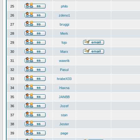
25
philo
26
zdeno1
27
bruggi
28
Merk
29
fojo
30
Marx
31
wawrik
32
Pasul
33
hrabeX33
34
Haxna
35
JANBB
36
Jozef
37
stan
38
Jester
39
page