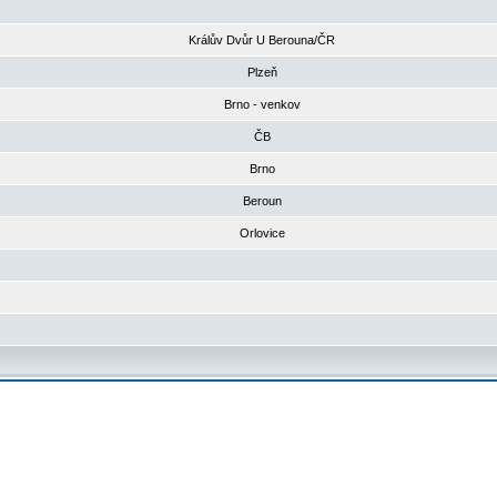
Králův Dvůr U Berouna/ČR
Plzeň
Brno - venkov
ČB
Brno
Beroun
Orlovice