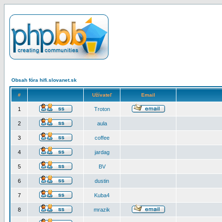
Obsah fóra hifi.slovanet.sk
#
Užívateľ
Email
1
Troton
2
aula
3
coffee
4
jardag
5
BV
6
dustin
7
Kuba4
8
mrazik