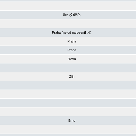
český těšín
Praha (ne od narození! ;-))
Praha
Praha
Blava
Zlin
Brno