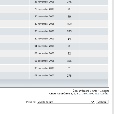
275
28 november 2006
8
29 november 2006
79
30 november 2006
959
30 november 2006
833
30 november 2006
14
30 november 2006
0
01 december 2006
22
03 december 2006
356
03 december 2006
61
03 december 2006
278
03 december 2006
Časy uvádzané v GMT + 1 hodina
Choď na stránku
1
,
2
,
3
...
369
,
370
,
371
Ďalšia
Prejdi na: