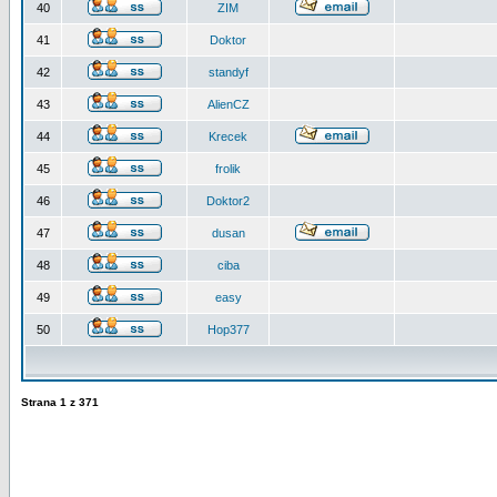
40
ZIM
41
Doktor
42
standyf
43
AlienCZ
44
Krecek
45
frolik
46
Doktor2
47
dusan
48
ciba
49
easy
50
Hop377
Strana
1
z
371