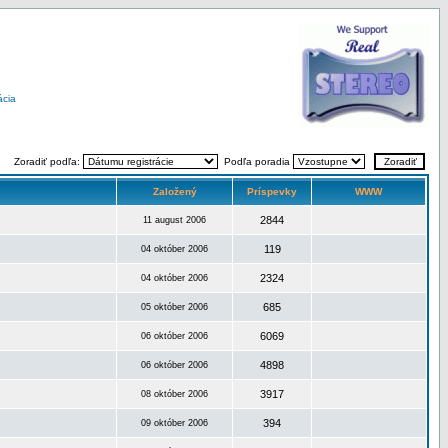
ácia
Zoradiť podľa:
Podľa poradia
Založený
Príspevky
WWW
2844
11 august 2006
119
04 október 2006
2324
04 október 2006
685
05 október 2006
6069
06 október 2006
4898
06 október 2006
3917
08 október 2006
394
09 október 2006