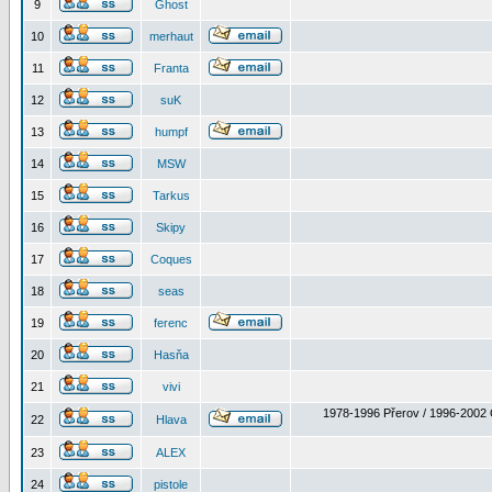
9
Ghost
10
merhaut
11
Franta
12
suK
13
humpf
14
MSW
15
Tarkus
16
Skipy
17
Coques
18
seas
19
ferenc
20
Hasňa
21
vivi
1978-1996 Přerov / 1996-2002 
22
Hlava
23
ALEX
24
pistole