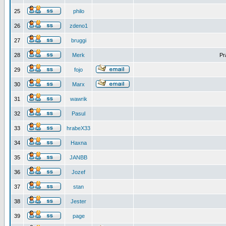
25
philo
26
zdeno1
27
bruggi
28
Merk
Pr
29
fojo
30
Marx
31
wawrik
32
Pasul
33
hrabeX33
34
Haxna
35
JANBB
36
Jozef
37
stan
38
Jester
39
page