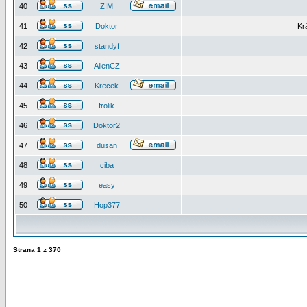
40
ZIM
41
Doktor
Kr
42
standyf
43
AlienCZ
44
Krecek
45
frolik
46
Doktor2
47
dusan
48
ciba
49
easy
50
Hop377
Strana
1
z
370