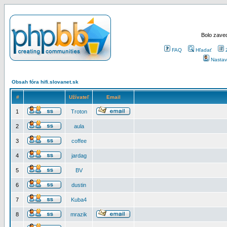
Bolo zaved
FAQ
Hľadať
Nastav
Obsah fóra hifi.slovanet.sk
#
Užívateľ
Email
1
Troton
2
aula
3
coffee
4
jardag
5
BV
6
dustin
7
Kuba4
8
mrazik