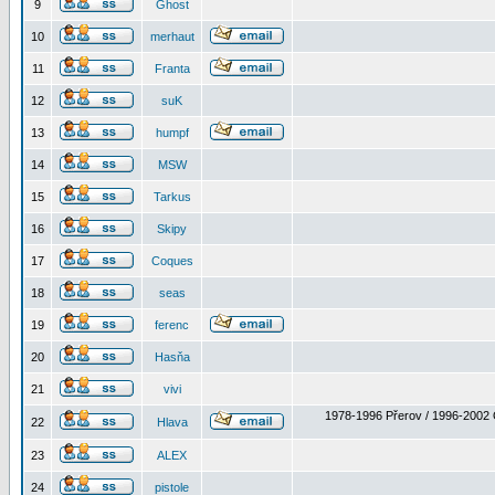
9
Ghost
10
merhaut
11
Franta
12
suK
13
humpf
14
MSW
15
Tarkus
16
Skipy
17
Coques
18
seas
19
ferenc
20
Hasňa
21
vivi
1978-1996 Přerov / 1996-2002 
22
Hlava
23
ALEX
24
pistole