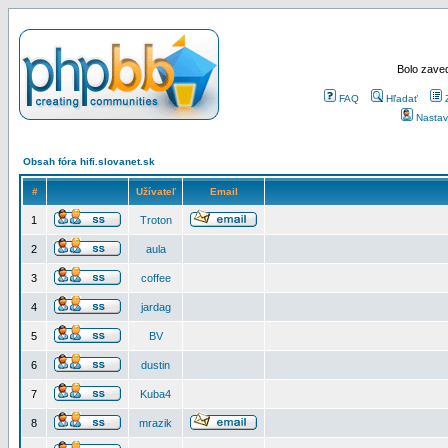
Bolo zaved
FAQ
Hľadať
Nastav
Obsah fóra hifi.slovanet.sk
#
Užívateľ
Email
1
Troton
2
aula
3
coffee
4
jardag
5
BV
6
dustin
7
Kuba4
8
mrazik