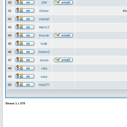
40
ZIM
41
Doktor
Kr
42
standyf
43
AlienCZ
44
Krecek
45
frolik
46
Doktor2
47
dusan
48
ciba
49
easy
50
Hop377
Strana
1
z
370