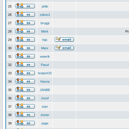
25
philo
26
zdeno1
27
bruggi
28
Merk
Pr
29
fojo
30
Marx
31
wawrik
32
Pasul
33
hrabeX33
34
Haxna
35
JANBB
36
Jozef
37
stan
38
Jester
39
page