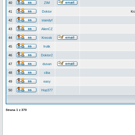
40
ZIM
41
Doktor
Kr
42
standyf
43
AlienCZ
44
Krecek
45
frolik
46
Doktor2
47
dusan
48
ciba
49
easy
50
Hop377
Strana
1
z
370