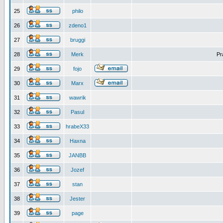
25
philo
26
zdeno1
27
bruggi
28
Merk
Pr
29
fojo
30
Marx
31
wawrik
32
Pasul
33
hrabeX33
34
Haxna
35
JANBB
36
Jozef
37
stan
38
Jester
39
page