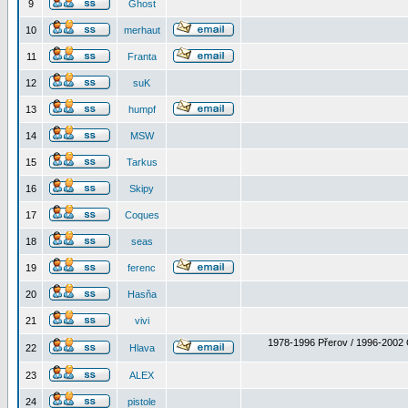
9
Ghost
10
merhaut
11
Franta
12
suK
13
humpf
14
MSW
15
Tarkus
16
Skipy
17
Coques
18
seas
19
ferenc
20
Hasňa
21
vivi
1978-1996 Přerov / 1996-2002 
22
Hlava
23
ALEX
24
pistole