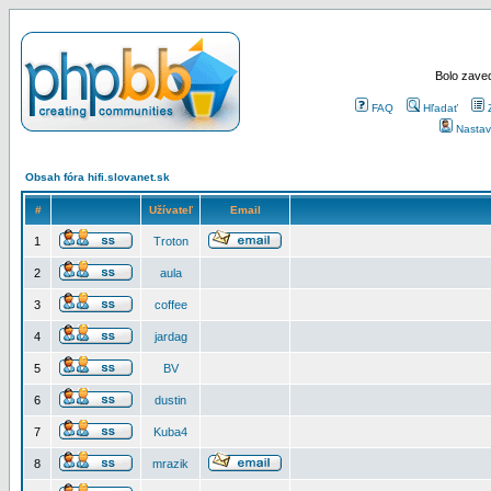
Bolo zaved
FAQ
Hľadať
Nastav
Obsah fóra hifi.slovanet.sk
#
Užívateľ
Email
1
Troton
2
aula
3
coffee
4
jardag
5
BV
6
dustin
7
Kuba4
8
mrazik