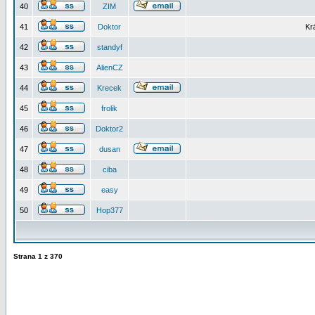
40
ZIM
41
Doktor
Kr
42
standyf
43
AlienCZ
44
Krecek
45
frolik
46
Doktor2
47
dusan
48
ciba
49
easy
50
Hop377
Strana
1
z
370