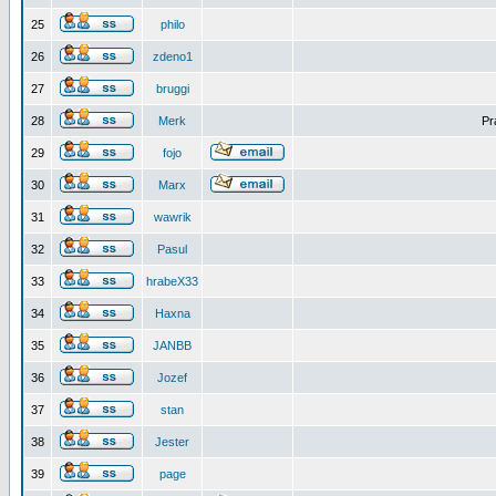
25
philo
26
zdeno1
27
bruggi
28
Merk
Pr
29
fojo
30
Marx
31
wawrik
32
Pasul
33
hrabeX33
34
Haxna
35
JANBB
36
Jozef
37
stan
38
Jester
39
page