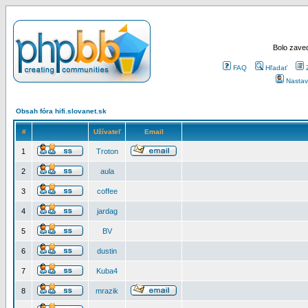
Bolo zaved
FAQ
Hľadať
Nastav
Obsah fóra hifi.slovanet.sk
#
Užívateľ
Email
1
Troton
2
aula
3
coffee
4
jardag
5
BV
6
dustin
7
Kuba4
8
mrazik