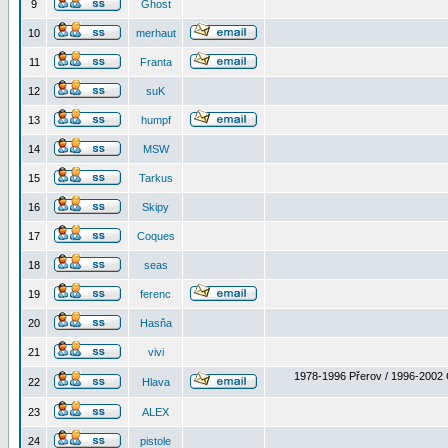
9
Ghost
10
merhaut
11
Franta
12
suK
13
humpf
14
MSW
15
Tarkus
16
Skipy
17
Coques
18
seas
19
ferenc
20
Hasňa
21
vivi
1978-1996 Přerov / 1996-2002 
22
Hlava
23
ALEX
24
pistole