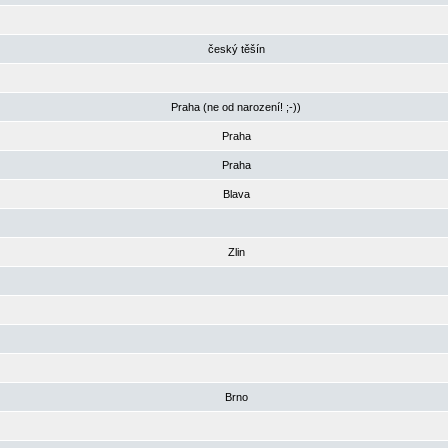
český těšín
Praha (ne od narození! ;-))
Praha
Praha
Blava
Zlin
Brno