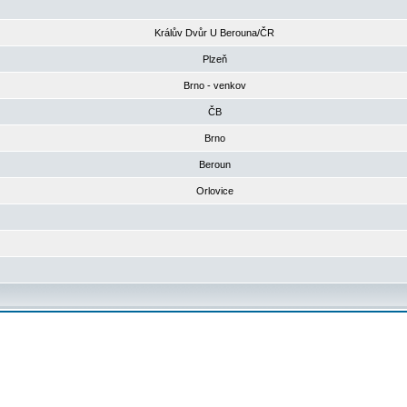
Králův Dvůr U Berouna/ČR
Plzeň
Brno - venkov
ČB
Brno
Beroun
Orlovice