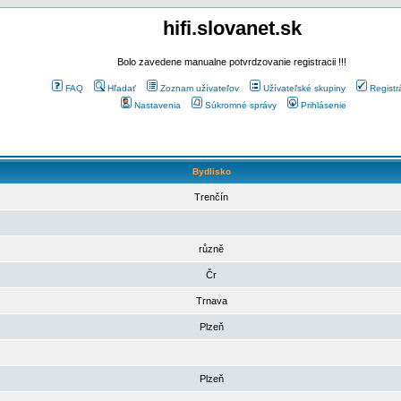
hifi.slovanet.sk
Bolo zavedene manualne potvrdzovanie registracii !!!
FAQ
Hľadať
Zoznam užívateľov
Užívateľské skupiny
Registr
Nastavenia
Súkromné správy
Prihlásenie
Bydlisko
Trenčín
různě
Čr
Trnava
Plzeň
Plzeň