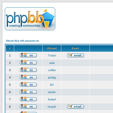
Obsah fóra hifi.slovanet.sk
#
Užívateľ
Email
1
Troton
2
aula
3
coffee
4
jardag
5
BV
6
dustin
7
Kuba4
8
mrazik