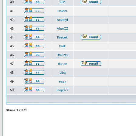
40
ZIM
41
Doktor
42
standyf
43
AlienCZ
44
Krecek
45
frolik
46
Doktor2
47
dusan
48
ciba
49
easy
50
Hop377
Strana
1
z
371