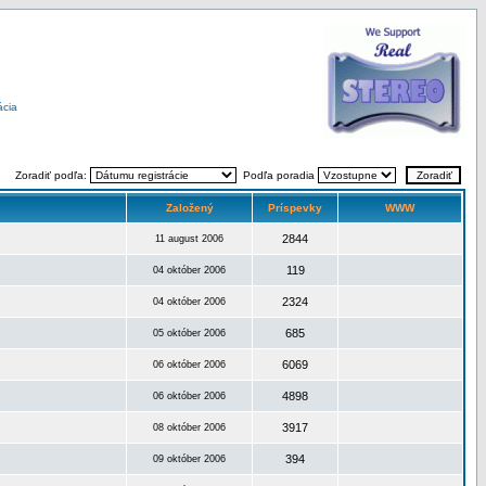
ácia
Zoradiť podľa:
Podľa poradia
Založený
Príspevky
WWW
2844
11 august 2006
119
04 október 2006
2324
04 október 2006
685
05 október 2006
6069
06 október 2006
4898
06 október 2006
3917
08 október 2006
394
09 október 2006