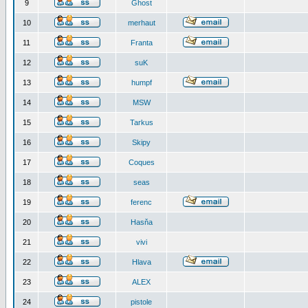
9
Ghost
10
merhaut
11
Franta
12
suK
13
humpf
14
MSW
15
Tarkus
16
Skipy
17
Coques
18
seas
19
ferenc
20
Hasňa
21
vivi
22
Hlava
23
ALEX
24
pistole