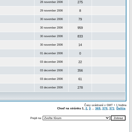
275
28 november 2006
8
29 november 2006
79
30 november 2006
959
30 november 2006
833
30 november 2006
14
30 november 2006
0
01 december 2006
22
03 december 2006
356
03 december 2006
61
03 december 2006
278
03 december 2006
Časy uvádzané v GMT + 1 hodina
Choď na stránku
1
,
2
,
3
...
369
,
370
,
371
Ďalšia
Prejdi na: