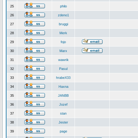
25
philo
26
zdeno1
27
bruggi
28
Merk
29
fojo
30
Marx
31
wawrik
32
Pasul
33
hrabeX33
34
Haxna
35
JANBB
36
Jozef
37
stan
38
Jester
39
page