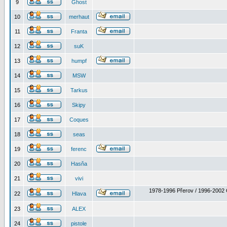
9
Ghost
10
merhaut
11
Franta
12
suK
13
humpf
14
MSW
15
Tarkus
16
Skipy
17
Coques
18
seas
19
ferenc
20
Hasňa
21
vivi
1978-1996 Přerov / 1996-2002 
22
Hlava
23
ALEX
24
pistole