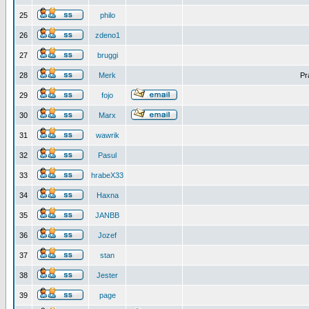
25
philo
26
zdeno1
27
bruggi
28
Merk
Pr
29
fojo
30
Marx
31
wawrik
32
Pasul
33
hrabeX33
34
Haxna
35
JANBB
36
Jozef
37
stan
38
Jester
39
page