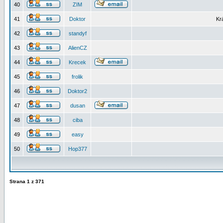
40
ZIM
41
Doktor
Kr
42
standyf
43
AlienCZ
44
Krecek
45
frolik
46
Doktor2
47
dusan
48
ciba
49
easy
50
Hop377
Strana
1
z
371