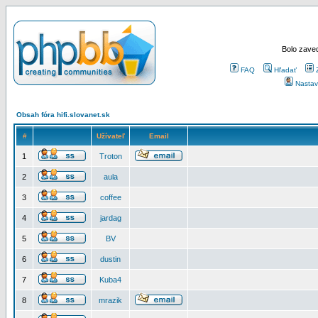
Bolo zaved
FAQ
Hľadať
Nastav
Obsah fóra hifi.slovanet.sk
#
Užívateľ
Email
1
Troton
2
aula
3
coffee
4
jardag
5
BV
6
dustin
7
Kuba4
8
mrazik