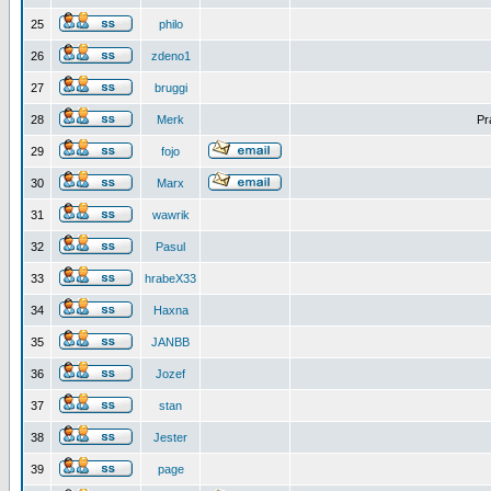
25
philo
26
zdeno1
27
bruggi
28
Merk
Pr
29
fojo
30
Marx
31
wawrik
32
Pasul
33
hrabeX33
34
Haxna
35
JANBB
36
Jozef
37
stan
38
Jester
39
page