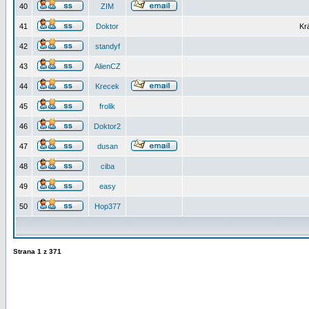
40
ZIM
41
Doktor
Kr
42
standyf
43
AlienCZ
44
Krecek
45
frolik
46
Doktor2
47
dusan
48
ciba
49
easy
50
Hop377
Strana
1
z
371