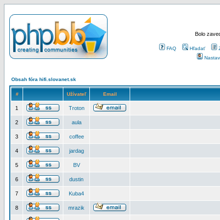
Bolo zaved
FAQ
Hľadať
Nastav
Obsah fóra hifi.slovanet.sk
#
Užívateľ
Email
1
Troton
2
aula
3
coffee
4
jardag
5
BV
6
dustin
7
Kuba4
8
mrazik