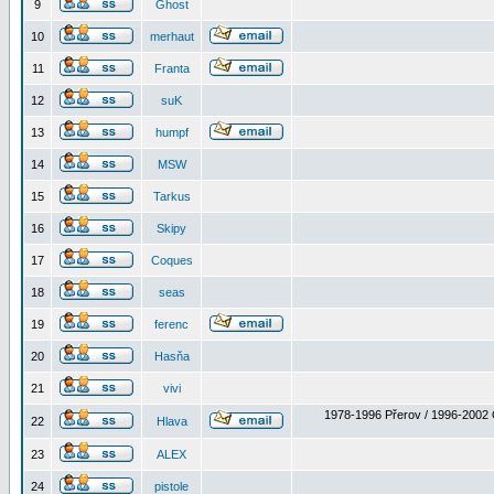
9
Ghost
10
merhaut
11
Franta
12
suK
13
humpf
14
MSW
15
Tarkus
16
Skipy
17
Coques
18
seas
19
ferenc
20
Hasňa
21
vivi
1978-1996 Přerov / 1996-2002 
22
Hlava
23
ALEX
24
pistole