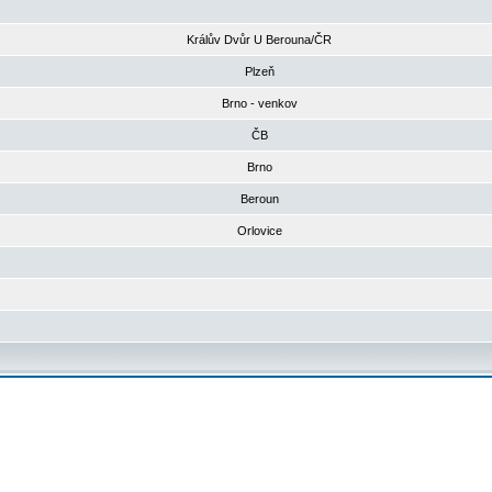
Králův Dvůr U Berouna/ČR
Plzeň
Brno - venkov
ČB
Brno
Beroun
Orlovice