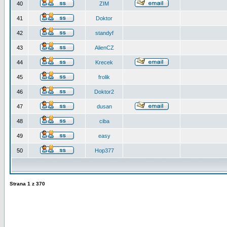
40
ZIM
41
Doktor
42
standyf
43
AlienCZ
44
Krecek
45
frolik
46
Doktor2
47
dusan
48
ciba
49
easy
50
Hop377
Strana
1
z
370