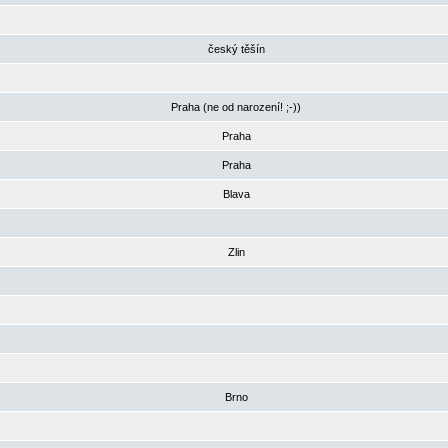
český těšín
Praha (ne od narození! ;-))
Praha
Praha
Blava
Zlin
Brno