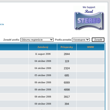
ácia
Zoradiť podľa:
Podľa poradia
Založený
Príspevky
WWW
2844
11 august 2006
119
04 október 2006
2324
04 október 2006
685
05 október 2006
6069
06 október 2006
4898
06 október 2006
3917
08 október 2006
394
09 október 2006