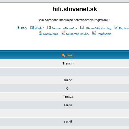
hifi.slovanet.sk
Bolo zavedene manualne potvrdzovanie registracii !!!
FAQ
Hľadať
Zoznam užívateľov
Užívateľské skupiny
Registr
Nastavenia
Súkromné správy
Prihlásenie
Bydlisko
Trenčín
různě
Čr
Trnava
Plzeň
Plzeň