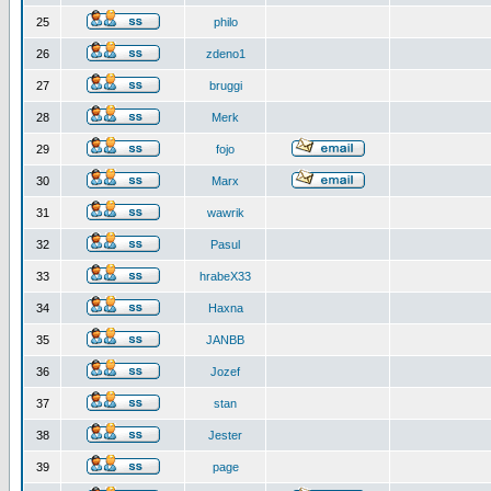
25
philo
26
zdeno1
27
bruggi
28
Merk
29
fojo
30
Marx
31
wawrik
32
Pasul
33
hrabeX33
34
Haxna
35
JANBB
36
Jozef
37
stan
38
Jester
39
page