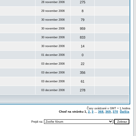
275
28 november 2006
8
29 november 2006
79
30 november 2006
959
30 november 2006
833
30 november 2006
14
30 november 2006
0
01 december 2006
22
03 december 2006
356
03 december 2006
61
03 december 2006
278
03 december 2006
Časy uvádzané v GMT + 1 hodina
Choď na stránku
1
,
2
,
3
...
368
,
369
,
370
Ďalšia
Prejdi na: