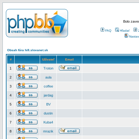
Bolo zaved
FAQ
Hľadať
Nastav
Obsah fóra hifi.slovanet.sk
#
Užívateľ
Email
1
Troton
2
aula
3
coffee
4
jardag
5
BV
6
dustin
7
Kuba4
8
mrazik