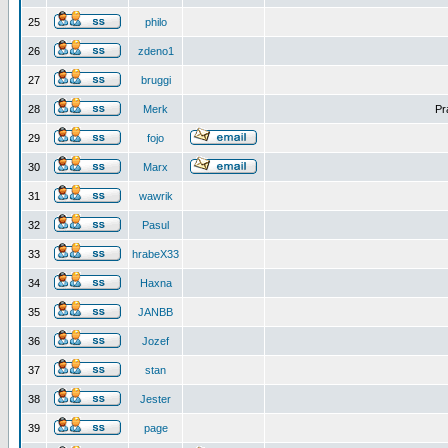
25
philo
26
zdeno1
27
bruggi
28
Merk
Pr
29
fojo
30
Marx
31
wawrik
32
Pasul
33
hrabeX33
34
Haxna
35
JANBB
36
Jozef
37
stan
38
Jester
39
page