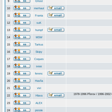
9
Ghost
10
merhaut
11
Franta
12
suK
13
humpf
14
MSW
15
Tarkus
16
Skipy
17
Coques
18
seas
19
ferenc
20
Hasňa
21
vivi
1978-1996 Přerov / 1996-2002 
22
Hlava
23
ALEX
24
pistole