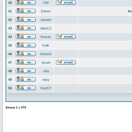
40
ZIM
41
Doktor
Kr
42
standyf
43
AlienCZ
44
Krecek
45
frolik
46
Doktor2
47
dusan
48
ciba
49
easy
50
Hop377
Strana
1
z
370