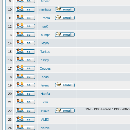
9
Ghost
10
merhaut
11
Franta
12
suK
13
humpf
14
MSW
15
Tarkus
16
Skipy
17
Coques
18
seas
19
ferenc
20
Hasňa
21
vivi
1978-1996 Přerov / 1996-2002 
22
Hlava
23
ALEX
24
pistole