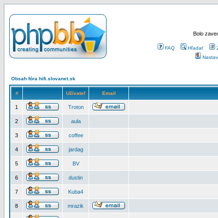
Bolo zaved
FAQ
Hľadať
Nastav
Obsah fóra hifi.slovanet.sk
#
Užívateľ
Email
1
Troton
2
aula
3
coffee
4
jardag
5
BV
6
dustin
7
Kuba4
8
mrazik