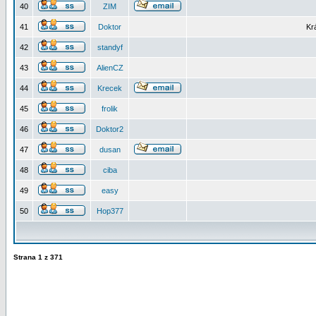
40
ZIM
41
Doktor
Kr
42
standyf
43
AlienCZ
44
Krecek
45
frolik
46
Doktor2
47
dusan
48
ciba
49
easy
50
Hop377
Strana
1
z
371