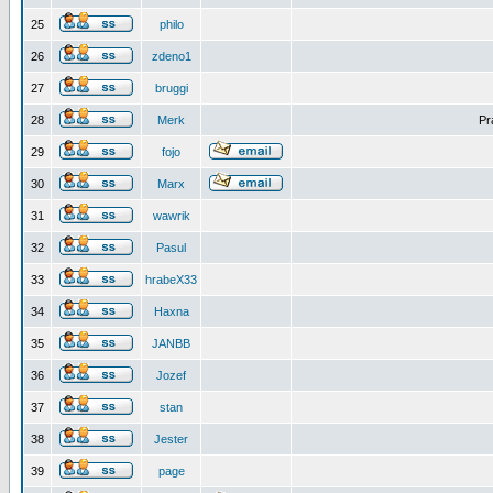
25
philo
26
zdeno1
27
bruggi
28
Merk
Pr
29
fojo
30
Marx
31
wawrik
32
Pasul
33
hrabeX33
34
Haxna
35
JANBB
36
Jozef
37
stan
38
Jester
39
page