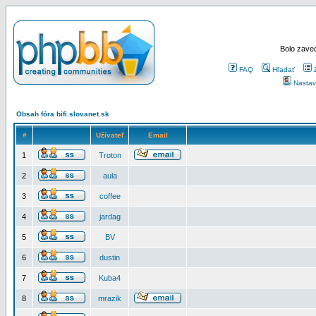
Bolo zaved
FAQ
Hľadať
Nastav
Obsah fóra hifi.slovanet.sk
#
Užívateľ
Email
1
Troton
2
aula
3
coffee
4
jardag
5
BV
6
dustin
7
Kuba4
8
mrazik