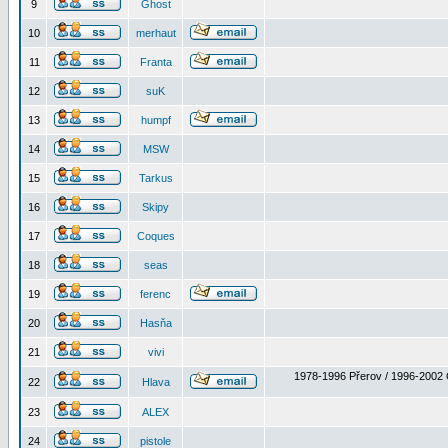
9
Ghost
10
merhaut
11
Franta
12
suK
13
humpf
14
MSW
15
Tarkus
16
Skipy
17
Coques
18
seas
19
ferenc
20
Hasňa
21
vivi
1978-1996 Přerov / 1996-2002 
22
Hlava
23
ALEX
24
pistole