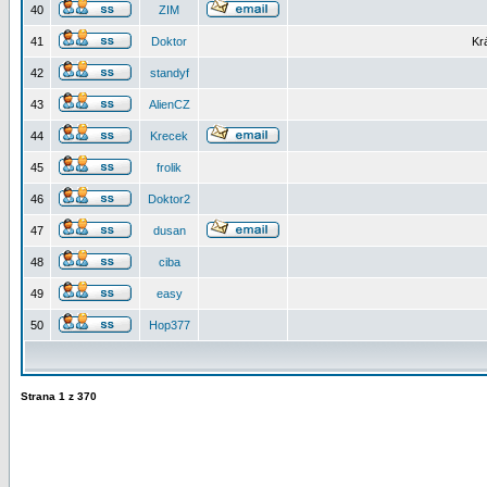
40
ZIM
41
Doktor
Kr
42
standyf
43
AlienCZ
44
Krecek
45
frolik
46
Doktor2
47
dusan
48
ciba
49
easy
50
Hop377
Strana
1
z
370