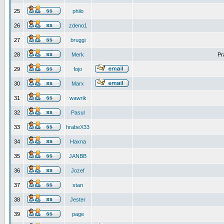
25
philo
26
zdeno1
27
bruggi
28
Merk
Pr
29
fojo
30
Marx
31
wawrik
32
Pasul
33
hrabeX33
34
Haxna
35
JANBB
36
Jozef
37
stan
38
Jester
39
page