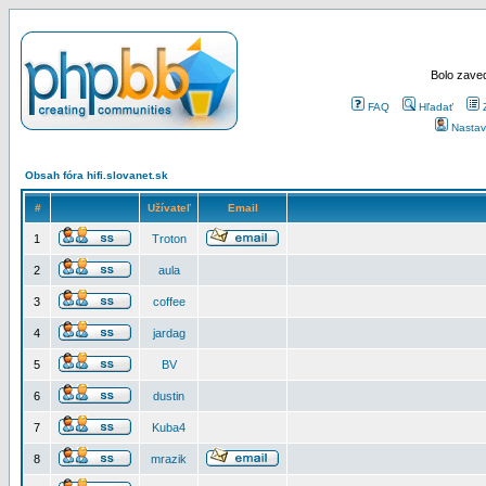
Bolo zaved
FAQ
Hľadať
Nastav
Obsah fóra hifi.slovanet.sk
#
Užívateľ
Email
1
Troton
2
aula
3
coffee
4
jardag
5
BV
6
dustin
7
Kuba4
8
mrazik