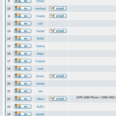
9
Ghost
10
merhaut
11
Franta
12
suK
13
humpf
14
MSW
15
Tarkus
16
Skipy
17
Coques
18
seas
19
ferenc
20
Hasňa
21
vivi
1978-1996 Přerov / 1996-2002 
22
Hlava
23
ALEX
24
pistole