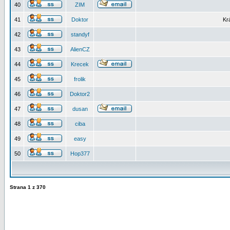
40
ZIM
41
Doktor
Kr
42
standyf
43
AlienCZ
44
Krecek
45
frolik
46
Doktor2
47
dusan
48
ciba
49
easy
50
Hop377
Strana
1
z
370