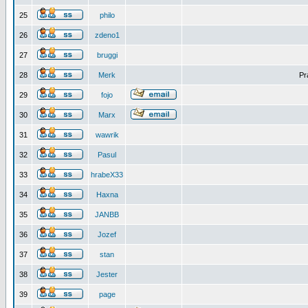
25
philo
26
zdeno1
27
bruggi
28
Merk
Pr
29
fojo
30
Marx
31
wawrik
32
Pasul
33
hrabeX33
34
Haxna
35
JANBB
36
Jozef
37
stan
38
Jester
39
page