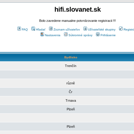
hifi.slovanet.sk
Bolo zavedene manualne potvrdzovanie registracii !!!
FAQ
Hľadať
Zoznam užívateľov
Užívateľské skupiny
Registr
Nastavenia
Súkromné správy
Prihlásenie
Bydlisko
Trenčín
různě
Čr
Trnava
Plzeň
Plzeň