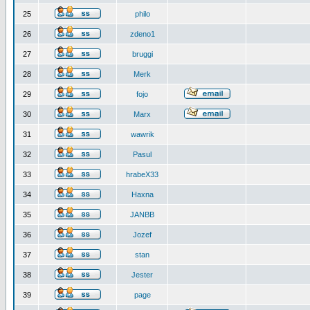
25
philo
26
zdeno1
27
bruggi
28
Merk
29
fojo
30
Marx
31
wawrik
32
Pasul
33
hrabeX33
34
Haxna
35
JANBB
36
Jozef
37
stan
38
Jester
39
page