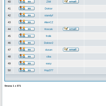
40
ZIM
41
Doktor
42
standyf
43
AlienCZ
44
Krecek
45
frolik
46
Doktor2
47
dusan
48
ciba
49
easy
50
Hop377
Strana
1
z
371