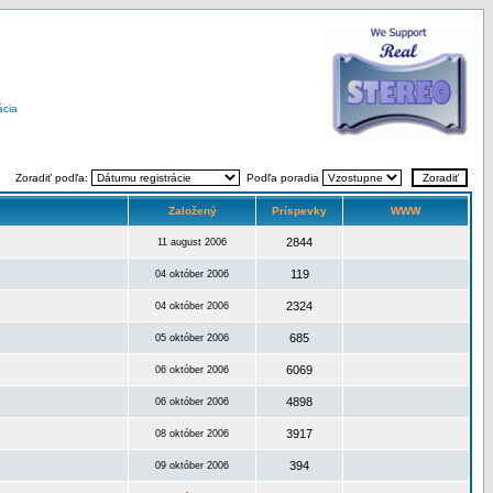
ácia
Zoradiť podľa:
Podľa poradia
Založený
Príspevky
WWW
2844
11 august 2006
119
04 október 2006
2324
04 október 2006
685
05 október 2006
6069
06 október 2006
4898
06 október 2006
3917
08 október 2006
394
09 október 2006