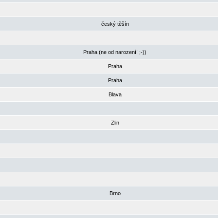
český těšín
Praha (ne od narození! ;-))
Praha
Praha
Blava
Zlin
Brno