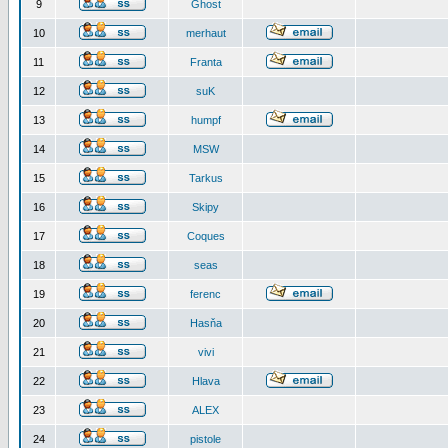
9
Ghost
10
merhaut
11
Franta
12
suK
13
humpf
14
MSW
15
Tarkus
16
Skipy
17
Coques
18
seas
19
ferenc
20
Hasňa
21
vivi
22
Hlava
23
ALEX
24
pistole