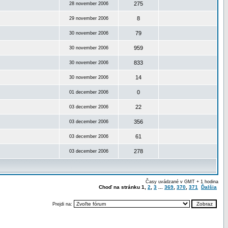
275
28 november 2006
8
29 november 2006
79
30 november 2006
959
30 november 2006
833
30 november 2006
14
30 november 2006
0
01 december 2006
22
03 december 2006
356
03 december 2006
61
03 december 2006
278
03 december 2006
Časy uvádzané v GMT + 1 hodina
Choď na stránku
1
,
2
,
3
...
369
,
370
,
371
Ďalšia
Prejdi na: