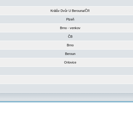
Králův Dvůr U Berouna/ČR
Plzeň
Brno - venkov
ČB
Brno
Beroun
Orlovice