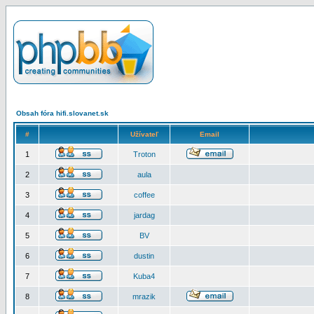
Obsah fóra hifi.slovanet.sk
#
Užívateľ
Email
1
Troton
2
aula
3
coffee
4
jardag
5
BV
6
dustin
7
Kuba4
8
mrazik