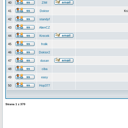
40
ZIM
41
Doktor
Kr
42
standyf
43
AlienCZ
44
Krecek
45
frolik
46
Doktor2
47
dusan
48
ciba
49
easy
50
Hop377
Strana
1
z
370