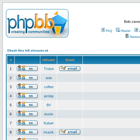
Bolo zaved
FAQ
Hľadať
Nastav
Obsah fóra hifi.slovanet.sk
#
Užívateľ
Email
1
Troton
2
aula
3
coffee
4
jardag
5
BV
6
dustin
7
Kuba4
8
mrazik