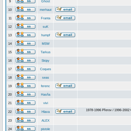
9
Ghost
10
merhaut
11
Franta
12
suK
13
humpf
14
MSW
15
Tarkus
16
Skipy
17
Coques
18
seas
19
ferenc
20
Hasňa
21
vivi
1978-1996 Přerov / 1996-2002 
22
Hlava
23
ALEX
24
pistole