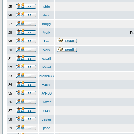
25
philo
26
zdeno1
27
bruggi
28
Merk
Pr
29
fojo
30
Marx
31
wawrik
32
Pasul
33
hrabeX33
34
Haxna
35
JANBB
36
Jozef
37
stan
38
Jester
39
page