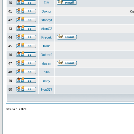
40
ZIM
41
Doktor
Kr
42
standyf
43
AlienCZ
44
Krecek
45
frolik
46
Doktor2
47
dusan
48
ciba
49
easy
50
Hop377
Strana
1
z
370