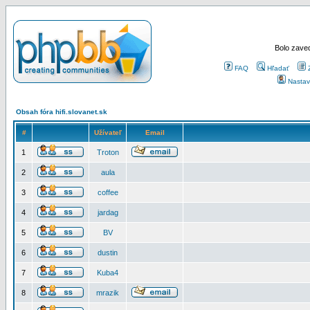
Bolo zaved
FAQ
Hľadať
Nastav
Obsah fóra hifi.slovanet.sk
#
Užívateľ
Email
1
Troton
2
aula
3
coffee
4
jardag
5
BV
6
dustin
7
Kuba4
8
mrazik