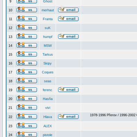
9
Ghost
10
merhaut
11
Franta
12
suK
13
humpf
14
MSW
15
Tarkus
16
Skipy
17
Coques
18
seas
19
ferenc
20
Hasňa
21
vivi
1978-1996 Přerov / 1996-2002 
22
Hlava
23
ALEX
24
pistole