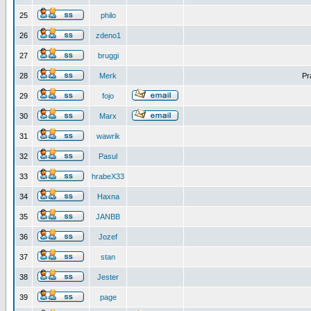
25
philo
26
zdeno1
27
bruggi
28
Merk
Pr
29
fojo
30
Marx
31
wawrik
32
Pasul
33
hrabeX33
34
Haxna
35
JANBB
36
Jozef
37
stan
38
Jester
39
page